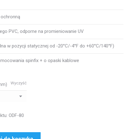
ią ochronną
ego PVC, odporne na promieniowanie UV
na w pozycji statycznej od -20°C/-4°F do +60°C/140°F)
mocowania spinfix + o opaski kablowe
Wyczyść
(mm)
ktu: ODF-80
j do koszyka