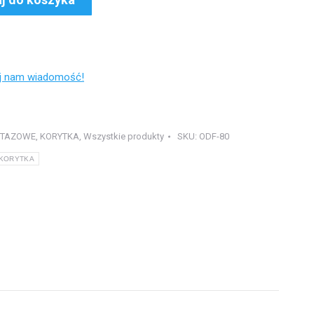
ij nam wiadomość!
NTAZOWE
,
KORYTKA
,
Wszystkie produkty
SKU:
ODF-80
KORYTKA