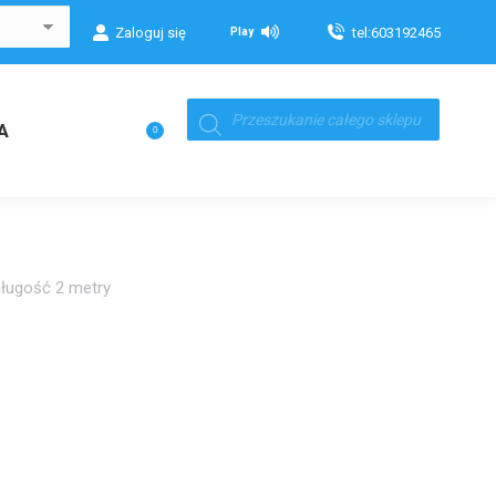
Zaloguj się
tel:603192465
Play
Wyszukiwarka
produktów
Koszyk
A
0
ugość 2 metry