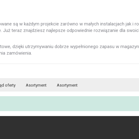
owane są w każdym projekcie zarówno w małych instalacjach jak i r
. Już teraz znajdziesz najlepsze odpowiednie rozwiązanie dla swoic
portowe, dzięki utrzymywaniu dobrze wypełnionego zapasu w magaz
nia zamówienia.
ąd oferty
Asortyment
Asortyment