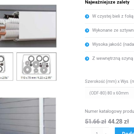
Najważniejsze zalety
W czystej bieli z fol
Wykonane ze sztywn
Wysoka jakość (nadal
Z wewnętrzną szyną 
Szerokość (mm) x Wys. 
Numer katalogowy produ
51.66
zł
44.28
zł
ilość
Doda