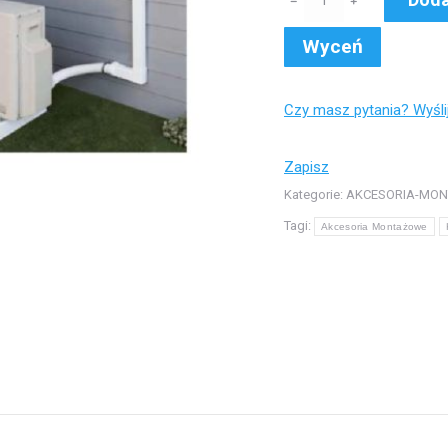
﹣
﹢
ELEMENTY
ŁĄCZĄCE
Wyceń
KORYTKO
INSTALACYJNE
Czy masz pytania? Wyśl
OPTIMAL
DUCT
Zapisz
-
Kategorie:
AKCESORIA-MO
długość
Tagi:
Akcesoria Montażowe
2
metry