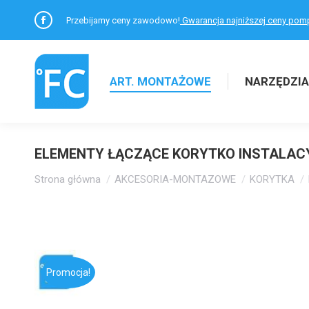
Przebijamy ceny zawodowo!
Gwarancja najniższej ceny pom
Facebook
otworzy
się
ART. MONTAŻOWE
NARZĘDZIA
w
nowym
oknie
ELEMENTY ŁĄCZĄCE KORYTKO INSTALACY
Jesteś tutaj:
Strona główna
AKCESORIA-MONTAZOWE
KORYTKA
Promocja!