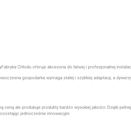
 Chłodu oferuje akcesoria do łatwej i profesjonalnej instalacji, b
owoczesna gospodarka wymaga stałej i szybkiej adaptacji, a dywersy
ną ceną ale produkuje produkty bardzo wysokiej jakości. Dzięki pełn
pozostając jednocześnie innowacyjni.