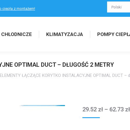
p ciepła z montażem!
 CHŁODNICZE
KLIMATYZACJA
POMPY CIEPŁ
JNE OPTIMAL DUCT – DŁUGOŚĆ 2 METRY
ELEMENTY ŁĄCZĄCE KORYTKO INSTALACYJNE OPTIMAL DUCT – dł
29.52
zł
–
62.73
zł