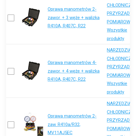
,
CHŁODNICZE
Oprawa manometrów 2-
PRZYRZĄDY
zawor. + 3 węże + walizka
,
POMIAROWE
R410A, R407C, R22
Wszystkie
produkty
NARZĘDZIA
,
CHŁODNICZE
Oprawa manometrów 4-
PRZYRZĄDY
zawor. + 4 węże + walizka
,
POMIAROWE
R410A, R407C, R22
Wszystkie
produkty
NARZĘDZIA
,
CHŁODNICZE
Oprawa manometrów 2-
PRZYRZĄDY
zaw. R410a/R32,
,
POMIAROWE
MV11AJ5EC