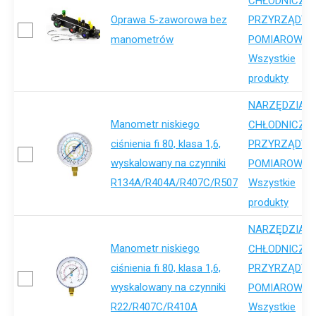
CHŁODNICZE
Oprawa 5-zaworowa bez
PRZYRZĄDY
,
manometrów
POMIAROWE
Wszystkie
produkty
NARZĘDZIA
Manometr niskiego
,
CHŁODNICZE
ciśnienia fi 80, klasa 1,6,
PRZYRZĄDY
wyskalowany na czynniki
,
POMIAROWE
R134A/R404A/R407C/R507
Wszystkie
produkty
NARZĘDZIA
Manometr niskiego
,
CHŁODNICZE
ciśnienia fi 80, klasa 1,6,
PRZYRZĄDY
wyskalowany na czynniki
,
POMIAROWE
R22/R407C/R410A
Wszystkie