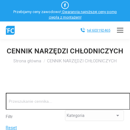
Facebook
Przebijamy ceny zawodowo!
Gwarancja najniższej ceny pomp
otworzy
ciepła z montażem!
się
w
tel:603192465
nowym
oknie
CENNIK NARZĘDZI CHŁODNICZYCH
Jesteś tutaj:
Strona główna
CENNIK NARZĘDZI CHŁODNICZYCH
Filtr
Reset