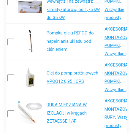
,
wewnątrz i na zewnątrz
POMPKI
klimatyzatorów, od 1,75 kW
Wszystkie
do 35 kW
produkty
AKCESORIA-
Pompka oleju REFCO do
,
MONTAZOWE
napełniania układu pod
,
POMPKI
ciśnieniem
Wszystkie pro
AKCESORIA-
Olej do pomp próżniowych
,
MONTAZOWE
VPOQ12 0,95 I CPS
,
POMPKI
Wszystkie pro
AKCESORIA-
RURA MIEDZIANA W
,
MONTAZOWE
IZOLACJI w kręgach
,
RURY
Wszystk
ZETAESSE 1/4"
produkty