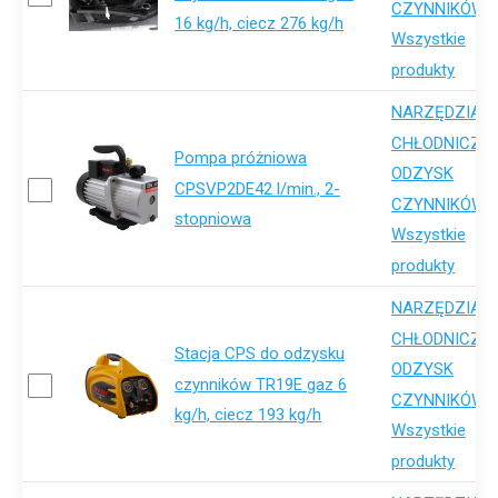
,
CZYNNIKÓW
16 kg/h, ciecz 276 kg/h
Wszystkie
produkty
NARZĘDZIA
,
CHŁODNICZE
Pompa próżniowa
ODZYSK
CPSVP2DE42 l/min., 2-
,
CZYNNIKÓW
stopniowa
Wszystkie
produkty
NARZĘDZIA
,
CHŁODNICZE
Stacja CPS do odzysku
ODZYSK
czynników TR19E gaz 6
,
CZYNNIKÓW
kg/h, ciecz 193 kg/h
Wszystkie
produkty