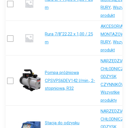
m
,
RURY
Wszystk
produkt
AKCESORIA-
Rura 7/8"22,22 x 1,00 / 25
,
MONTAZOWE
m
,
RURY
Wszystk
produkt
NARZĘDZIA
,
CHŁODNICZE
Pompa próżniowa
ODZYSK
CPSVPS6DEV142 l/min., 2-
,
CZYNNIKÓW
stopniowa, R32
Wszystkie
produkty
NARZĘDZIA
,
CHŁODNICZE
Stacja do odzysku
ODZYSK