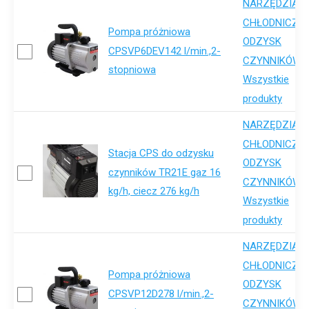
NARZĘDZIA
,
CHŁODNICZE
Pompa próżniowa
ODZYSK
CPSVP6DEV142 l/min.,2-
,
CZYNNIKÓW
stopniowa
Wszystkie
produkty
NARZĘDZIA
,
CHŁODNICZE
Stacja CPS do odzysku
ODZYSK
czynników TR21E gaz 16
,
CZYNNIKÓW
kg/h, ciecz 276 kg/h
Wszystkie
produkty
NARZĘDZIA
,
CHŁODNICZE
Pompa próżniowa
ODZYSK
CPSVP12D278 l/min.,2-
,
CZYNNIKÓW