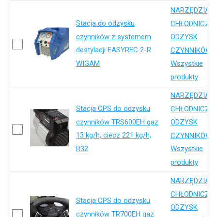
NARZĘDZIA
Stacja do odzysku
,
CHŁODNICZE
czynników z systemem
ODZYSK
destylacji EASYREC 2-R
,
CZYNNIKÓW
WIGAM
Wszystkie
produkty
NARZĘDZIA
Stacja CPS do odzysku
,
CHŁODNICZE
czynników TRS600EH gaz
ODZYSK
13 kg/h, ciecz 221 kg/h,
,
CZYNNIKÓW
R32
Wszystkie
produkty
NARZĘDZIA
,
CHŁODNICZE
Stacja CPS do odzysku
ODZYSK
czynników TR700EH gaz