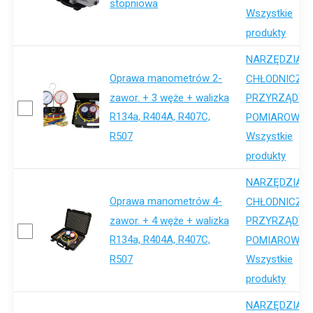
stopniowa
Wszystkie
produkty
NARZĘDZIA
Oprawa manometrów 2-
,
CHŁODNICZE
zawor. + 3 węże + walizka
PRZYRZĄDY
R134a, R404A, R407C,
,
POMIAROWE
R507
Wszystkie
produkty
NARZĘDZIA
Oprawa manometrów 4-
,
CHŁODNICZE
zawor. + 4 węże + walizka
PRZYRZĄDY
R134a, R404A, R407C,
,
POMIAROWE
R507
Wszystkie
produkty
NARZĘDZIA