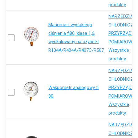
produkty
NARZĘDZIA
Manometr wysokiego
,
CHŁODNICZE
ciśnienia fi80, klasa 1,6,
PRZYRZĄDY
wyskalowany na czynniki
,
POMIAROWE
R134A/R404A/R407C/R507
Wszystkie
produkty
NARZĘDZIA
,
CHŁODNICZE
Wakuometr analogowy fi
PRZYRZĄDY
,
80
POMIAROWE
Wszystkie
produkty
NARZĘDZIA
,
CHŁODNICZE