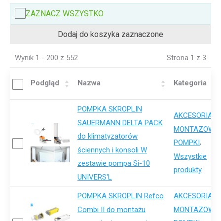
ZAZNACZ WSZYSTKO
Dodaj do koszyka zaznaczone
Wynik 1 - 200 z 552
Strona 1 z 3
Podgląd
Nazwa
Kategoria
POMPKA SKROPLIN
AKCESORIA-
SAUERMANN DELTA PACK
,
MONTAZOWE
do klimatyzatorów
,
POMPKI
ściennych i konsoli W
Wszystkie
zestawie pompa Si-10
produkty
UNIVERS'L
POMPKA SKROPLIN Refco
AKCESORIA-
,
Combi II do montażu
MONTAZOWE