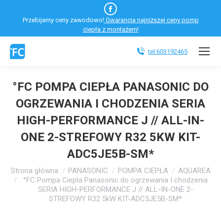
Facebook
Przebijamy ceny zawodowo!
Gwarancja najniższej ceny pomp
otworzy
ciepła z montażem!
się
w
tel:603192465
nowym
oknie
°FC POMPA CIEPŁA PANASONIC DO
OGRZEWANIA I CHODZENIA SERIA
HIGH-PERFORMANCE J // ALL-IN-
ONE 2-STREFOWY R32 5KW KIT-
ADC5JE5B-SM*
Jesteś tutaj:
Strona główna
PANASONIC
POMPA CIEPŁA
AQUAREA
°FC Pompa Ciepła Panasonic do ogrzewania I chodzenia
SERIA HIGH-PERFORMANCE J // ALL-IN-ONE 2-
STREFOWY R32 5kW KIT-ADC5JE5B-SM*