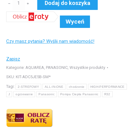
ilość
Dodaj do koszyka
﹣
﹢
°FC
Pompa
Wyceń
Ciepła
Panasonic
Czy masz pytania? Wyślij nam wiadomość!
do
ogrzewania
I
Zapisz
chodzenia
Kategorie:
AQUAREA
,
PANASONIC
,
Wszystkie produkty
SERIA
SKU:
KIT-ADC5JE5B-SM*
HIGH-
Tagi:
2-STREFOWY
ALL-IN-ONE
chodzenie
HIGH-PERFORMANCE
PERFORMANCE
J
ogrzewanie
Panasonic
Pompa Ciepła Panasonic
R32
J
//
ALL-
IN-
ONE