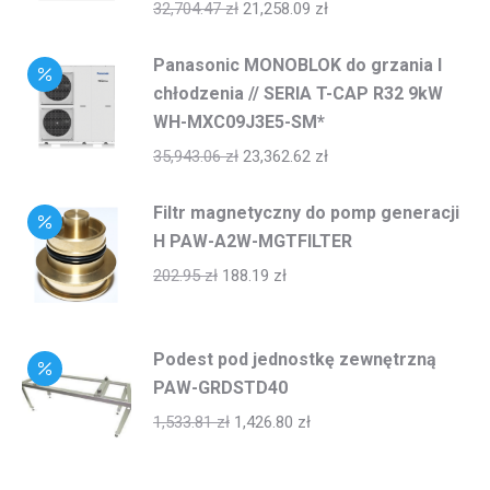
32,704.47
zł
21,258.09
zł
Panasonic MONOBLOK do grzania I
chłodzenia // SERIA T-CAP R32 9kW
WH-MXC09J3E5-SM*
35,943.06
zł
23,362.62
zł
Filtr magnetyczny do pomp generacji
H PAW-A2W-MGTFILTER
202.95
zł
188.19
zł
Podest pod jednostkę zewnętrzną
PAW-GRDSTD40
1,533.81
zł
1,426.80
zł