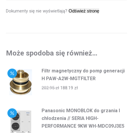
Dokumenty się nie wyświetlają?
Może spodoba się również…
Filtr magnetyczny do pomp generacji
H PAW-A2W-MGTFILTER
202.95
zł
188.19
zł
Panasonic MONOBLOK do grzania I
chłodzenia // SERIA HIGH-
PERFORMANCE 9KW WH-MDC09J3E5