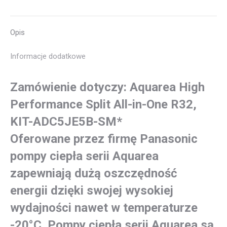
2-
STREFOWY
Opis
R32
5kW
Informacje dodatkowe
KIT-
ADC5JE5B-
Zamówienie dotyczy: Aquarea High
SM*
Performance Split All-in-One R32,
KIT-ADC5JE5B-SM*
Oferowane przez firmę Panasonic
pompy ciepła serii Aquarea
zapewniają dużą oszczędność
energii dzięki swojej wysokiej
wydajności nawet w temperaturze
-20°C. Pompy ciepła serii Aquarea są