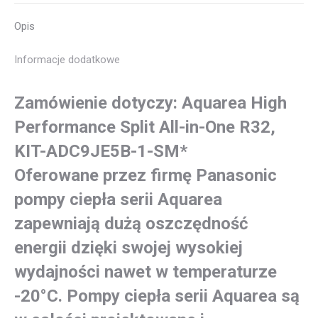
2-
Opis
STREFOWY
R32
Informacje dodatkowe
9kW
KIT-
Zamówienie dotyczy: Aquarea High
ADC9JE5B-
1-
Performance Split All-in-One R32,
SM*
KIT-ADC9JE5B-1-SM*
Oferowane przez firmę Panasonic
pompy ciepła serii Aquarea
zapewniają dużą oszczędność
energii dzięki swojej wysokiej
wydajności nawet w temperaturze
-20°C. Pompy ciepła serii Aquarea są