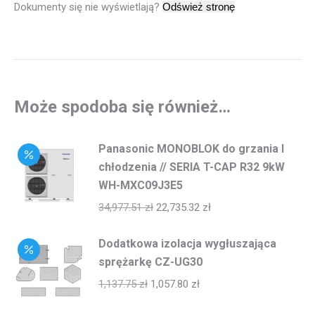
Dokumenty się nie wyświetlają?
Może spodoba się również…
Panasonic MONOBLOK do grzania I
chłodzenia // SERIA T-CAP R32 9kW
WH-MXC09J3E5
34,977.51
zł
22,735.32
zł
Dodatkowa izolacja wygłuszająca
sprężarkę CZ-UG30
1,137.75
zł
1,057.80
zł