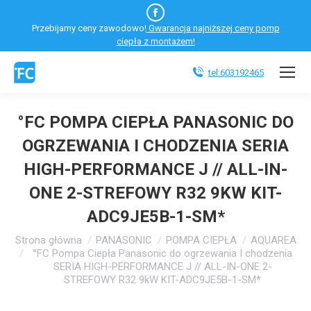
Facebook
Przebijamy ceny zawodowo!
Gwarancja najniższej ceny pomp
otworzy
ciepła z montażem!
się
w
tel:603192465
nowym
oknie
°FC POMPA CIEPŁA PANASONIC DO
OGRZEWANIA I CHODZENIA SERIA
HIGH-PERFORMANCE J // ALL-IN-
ONE 2-STREFOWY R32 9KW KIT-
ADC9JE5B-1-SM*
Jesteś tutaj:
Strona główna
PANASONIC
POMPA CIEPŁA
AQUAREA
°FC Pompa Ciepła Panasonic do ogrzewania I chodzenia
SERIA HIGH-PERFORMANCE J // ALL-IN-ONE 2-
STREFOWY R32 9kW KIT-ADC9JE5B-1-SM*