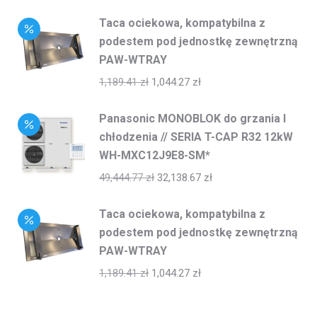
Taca ociekowa, kompatybilna z
podestem pod jednostkę zewnętrzną
PAW-WTRAY
1,189.41
zł
1,044.27
zł
Panasonic MONOBLOK do grzania I
chłodzenia // SERIA T-CAP R32 12kW
WH-MXC12J9E8-SM*
49,444.77
zł
32,138.67
zł
Taca ociekowa, kompatybilna z
podestem pod jednostkę zewnętrzną
PAW-WTRAY
1,189.41
zł
1,044.27
zł