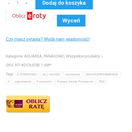
ilość
Dodaj do koszyka
﹣
﹢
°FC
Pompa
Wyceń
Ciepła
Panasonic
Czy masz pytania? Wyślij nam wiadomość!
do
ogrzewania
I
Kategorie:
AQUAREA
,
PANASONIC
,
Wszystkie produkty
chodzenia
SKU:
KIT-ADC9JE5B-1-SM*
SERIA
Tagi:
2-STREFOWY
ALL-IN-ONE
chodzenie
HIGH-PERFORMANCE
HIGH-
J
ogrzewanie
Panasonic
Pompa Ciepła Panasonic
R32
PERFORMANCE
J
//
ALL-
IN-
ONE