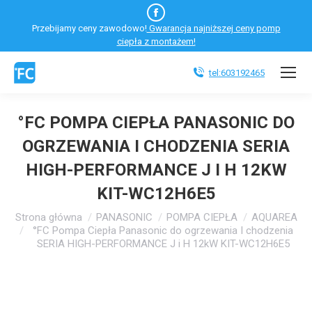
Facebook
Przebijamy ceny zawodowo!
Gwarancja najniższej ceny pomp
otworzy
ciepła z montażem!
się
w
tel:603192465
nowym
oknie
°FC POMPA CIEPŁA PANASONIC DO
OGRZEWANIA I CHODZENIA SERIA
HIGH-PERFORMANCE J I H 12KW
KIT-WC12H6E5
Jesteś tutaj:
Strona główna
PANASONIC
POMPA CIEPŁA
AQUAREA
°FC Pompa Ciepła Panasonic do ogrzewania I chodzenia
SERIA HIGH-PERFORMANCE J i H 12kW KIT-WC12H6E5