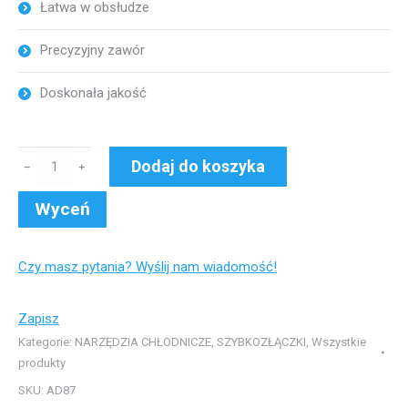
Łatwa w obsłudze
Precyzyjny zawór
Doskonała jakość
ilość
Dodaj do koszyka
﹣
﹢
Redukcja
z
Wyceń
zaworem
do
Czy masz pytania? Wyślij nam wiadomość!
urządzeń
na
Zapisz
R410A
Kategorie:
NARZĘDZIA CHŁODNICZE
,
SZYBKOZŁĄCZKI
,
Wszystkie
1/4SAE
produkty
x
SKU:
AD87
20UNF