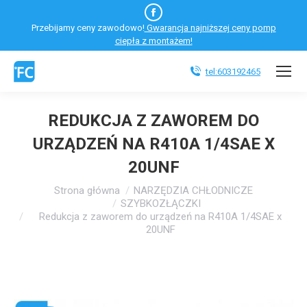
Facebook
Przebijamy ceny zawodowo!
Gwarancja najniższej ceny pomp
otworzy
ciepła z montażem!
się
w
tel:603192465
nowym
oknie
REDUKCJA Z ZAWOREM DO
URZĄDZEŃ NA R410A 1/4SAE X
20UNF
Jesteś tutaj:
Strona główna
NARZĘDZIA CHŁODNICZE
SZYBKOZŁĄCZKI
Redukcja z zaworem do urządzeń na R410A 1/4SAE x
20UNF