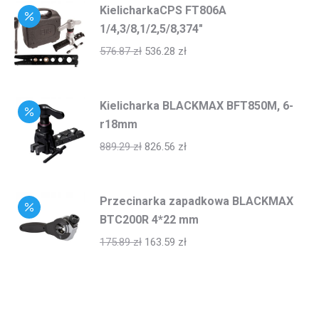
KielicharkaCPS FT806A
1/4,3/8,1/2,5/8,374"
576.87
zł
536.28
zł
Kielicharka BLACKMAX BFT850M, 6-
r18mm
889.29
zł
826.56
zł
Przecinarka zapadkowa BLACKMAX
BTC200R 4*22 mm
175.89
zł
163.59
zł