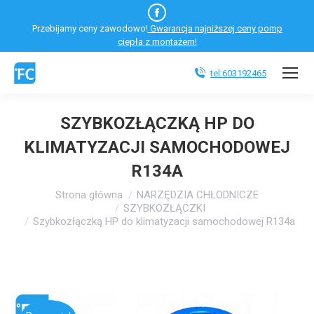
Facebook
Przebijamy ceny zawodowo!
Gwarancja najniższej ceny pomp
otworzy
ciepła z montażem!
się
w
tel:603192465
nowym
oknie
SZYBKOZŁĄCZKĄ HP DO
KLIMATYZACJI SAMOCHODOWEJ
R134A
Jesteś tutaj:
Strona główna
NARZĘDZIA CHŁODNICZE
SZYBKOZŁĄCZKI
Szybkozłączką HP do klimatyzacji samochodowej R134a