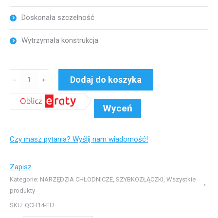
Doskonała szczelność
Wytrzymała konstrukcja
ilość
Dodaj do koszyka
﹣
﹢
Szybkozłączką
HP
Wyceń
do
klimatyzacji
Czy masz pytania? Wyślij nam wiadomość!
samochodowej
R134a
Zapisz
Kategorie:
NARZĘDZIA CHŁODNICZE
,
SZYBKOZŁĄCZKI
,
Wszystkie
produkty
SKU:
QCH14-EU