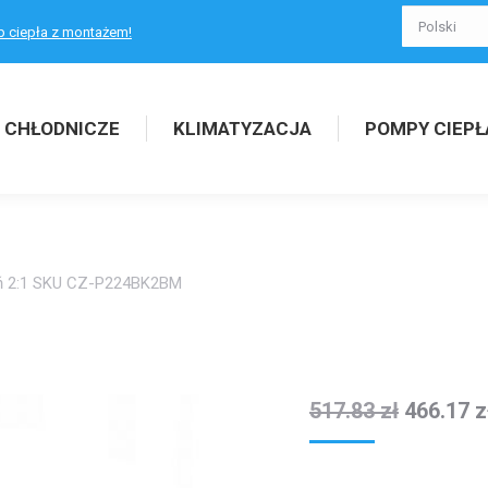
p ciepła z montażem!
 CHŁODNICZE
KLIMATYZACJA
POMPY CIEPŁ
eń 2:1 SKU CZ-P224BK2BM
517.83
zł
466.17
z