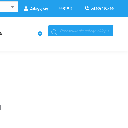
Zaloguj się
tel:603192465
Play
Wyszukiwarka
produktów
Koszyk
A
0
ł