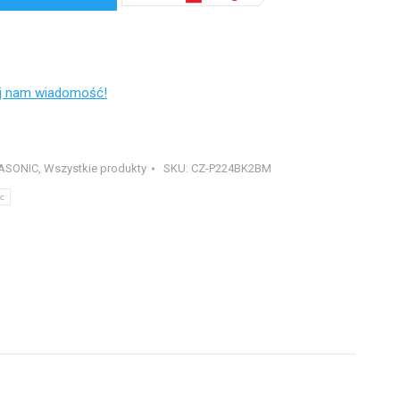
ij nam wiadomość!
ASONIC
,
Wszystkie produkty
SKU:
CZ-P224BK2BM
c