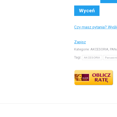
Dla
połączeń
Wyceń
2:1
SKU
Czy masz pytania? Wyśl
CZ-
P224BK2BM
Zapisz
Kategorie:
AKCESORIA
,
PAN
Tagi:
AKCESORIA
Panasoni