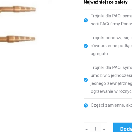
Najważniejsze zalety
Trójniki dla PACi sy
serii PACi firmy Pana
Trójniki odnoszą się
równoczesne podłąc
agregatu.
Trójniki dla PACi sy
umożliwić jednoczesn
jednego zewnętrzneg
ogrzewanie w różny
Części zamienne, ak
ilość
Doda
﹣
﹢