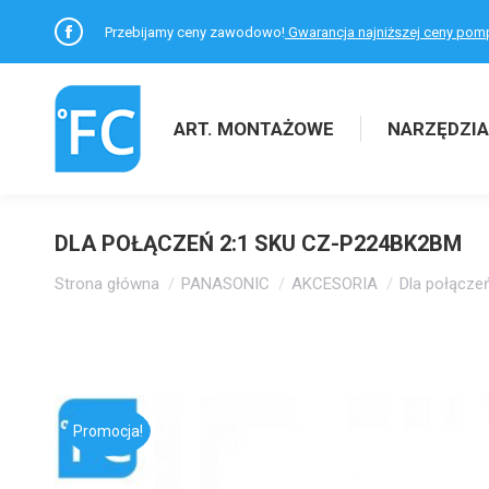
Przebijamy ceny zawodowo!
Gwarancja najniższej ceny pom
Facebook
otworzy
się
ART. MONTAŻOWE
NARZĘDZIA
w
nowym
oknie
DLA POŁĄCZEŃ 2:1 SKU CZ-P224BK2BM
Jesteś tutaj:
Strona główna
PANASONIC
AKCESORIA
Dla połącz
Promocja!