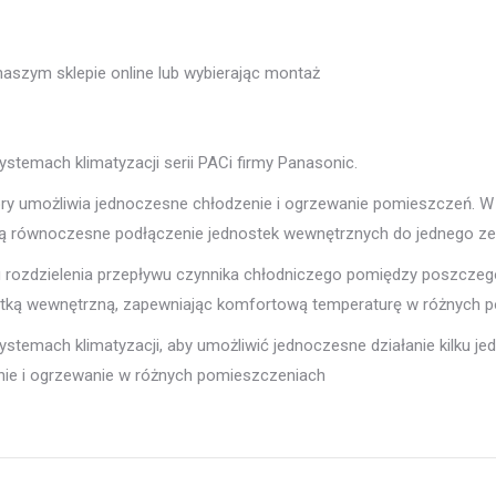
szym sklepie online lub wybierając montaż
stemach klimatyzacji serii PACi firmy Panasonic.
óry umożliwia jednoczesne chłodzenie i ogrzewanie pomieszczeń. W
iają równoczesne podłączenie jednostek wewnętrznych do jednego z
lu rozdzielenia przepływu czynnika chłodniczego pomiędzy poszcz
ostką wewnętrzną, zapewniając komfortową temperaturę w różnych 
systemach klimatyzacji, aby umożliwić jednoczesne działanie kilku
ie i ogrzewanie w różnych pomieszczeniach