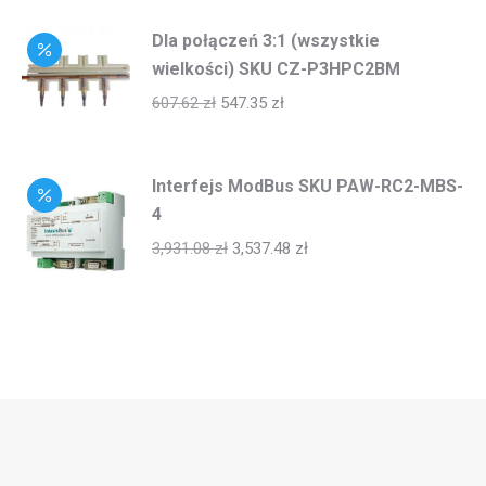
Dla połączeń 3:1 (wszystkie
wielkości) SKU CZ-P3HPC2BM
607.62
zł
547.35
zł
Interfejs ModBus SKU PAW-RC2-MBS-
4
3,931.08
zł
3,537.48
zł