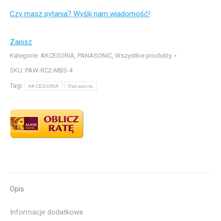
PAW-
Czy masz pytania? Wyślij nam wiadomość!
RC2-
MBS-
4
Zapisz
Kategorie:
AKCESORIA
,
PANASONIC
,
Wszystkie produkty
SKU:
PAW-RC2-MBS-4
Tagi:
AKCESORIA
Panasonic
Opis
Informacje dodatkowe