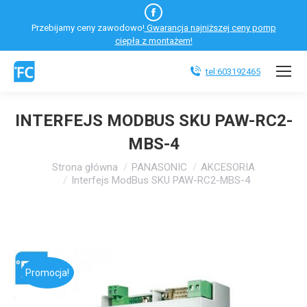
Facebook
Przebijamy ceny zawodowo!
Gwarancja najniższej ceny pomp
otworzy
ciepła z montażem!
się
w
tel:603192465
nowym
oknie
INTERFEJS MODBUS SKU PAW-RC2-
MBS-4
Jesteś tutaj:
Strona główna
PANASONIC
AKCESORIA
Interfejs ModBus SKU PAW-RC2-MBS-4
Promocja!