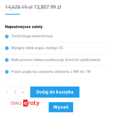
14,628.19
zł
13,807.99
zł
Najważniejsze zalety
Technologia inwerterowa
Wydajny silnik prądu stałego DC
Niski poziom hałasu podnosząc komfort użytkowania
Pobór prądu na czuwaniu obniżono z 8W do 1W
ilość
Dodaj do koszyka
﹣
﹢
°FC
Haier
Wyceń
AGREGAT