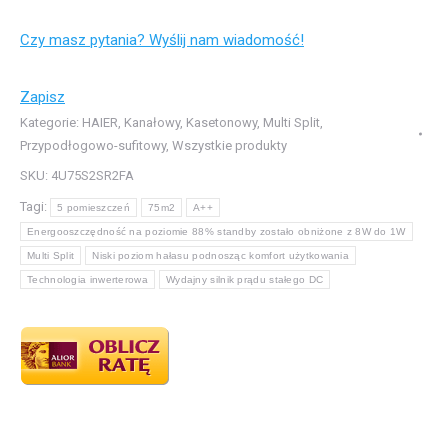
HAIER
Czy masz pytania? Wyślij nam wiadomość!
Wydajność
grzania
kW8.6,
Zapisz
Wydajność
Kategorie:
HAIER
,
Kanałowy
,
Kasetonowy
,
Multi Split
,
Przypodłogowo-sufitowy
,
Wszystkie produkty
chłodzenia
SKU:
4U75S2SR2FA
kW7.5,
Multi
Tagi:
5 pomieszczeń
75m2
A++
Split
Energooszczędność na poziomie 88% standby zostało obniżone z 8W do 1W
Jednostka
Multi Split
Niski poziom hałasu podnosząc komfort użytkowania
Technologia inwerterowa
Wydajny silnik prądu stałego DC
zew.
4U75S2SR2FA,
Liczba
jednostek
wew.4:
Naścienne,
Kasetonowe,