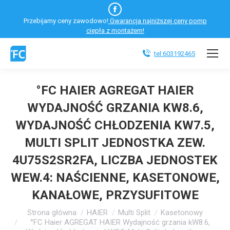
Facebook
Przebijamy ceny zawodowo!
Gwarancja najniższej ceny pomp
otworzy
ciepła z montażem!
się
w
tel:603192465
nowym
oknie
°FC HAIER AGREGAT HAIER
WYDAJNOŚĆ GRZANIA KW8.6,
WYDAJNOŚĆ CHŁODZENIA KW7.5,
MULTI SPLIT JEDNOSTKA ZEW.
4U75S2SR2FA, LICZBA JEDNOSTEK
WEW.4: NAŚCIENNE, KASETONOWE,
KANAŁOWE, PRZYSUFITOWE
Jesteś tutaj:
Strona główna
HAIER
Multi Split
Kasetonowy
°FC Haier AGREGAT HAIER Wydajność grzania kW8.6,