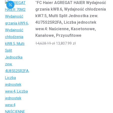
°FC Haier AGREGAT HAIER Wydajność
grzania kW8.6, Wydajność chłodzenia
kW7.5, Multi Split Jednostka zew.
4U75S2SR2FA, Liczba jednostek
wew.4: Naścienne, Kasetonowe,
Kanałowe, Przysufitowe
14,628.19
zł
13,807.99
zł