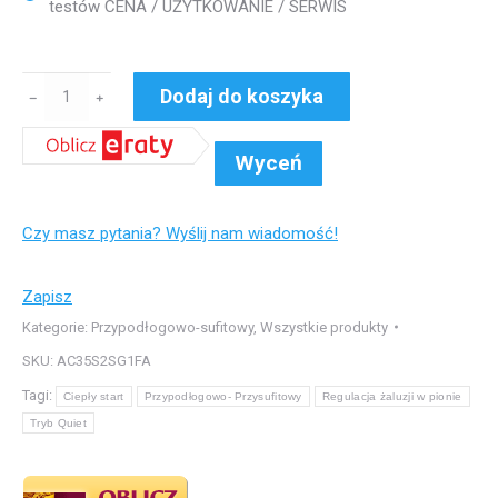
testów CENA / UŻYTKOWANIE / SERWIS
ilość
Dodaj do koszyka
﹣
﹢
°FC
Haier
Wyceń
Przypodłogowo-
sufitowy
Czy masz pytania? Wyślij nam wiadomość!
Jednostka
wew.
AC35S2SG1FA
Zapisz
Kategorie:
Przypodłogowo-sufitowy
,
Wszystkie produkty
SKU:
AC35S2SG1FA
Tagi:
Ciepły start
Przypodłogowo- Przysufitowy
Regulacja żaluzji w pionie
Tryb Quiet