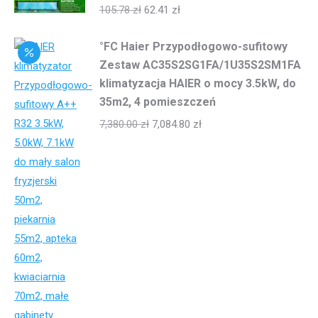
105.78
zł
62.41
zł
°FC Haier Przypodłogowo-sufitowy
Zestaw AC35S2SG1FA/1U35S2SM1FA
klimatyzacja HAIER o mocy 3.5kW, do
35m2, 4 pomieszczeń
7,380.00
zł
7,084.80
zł