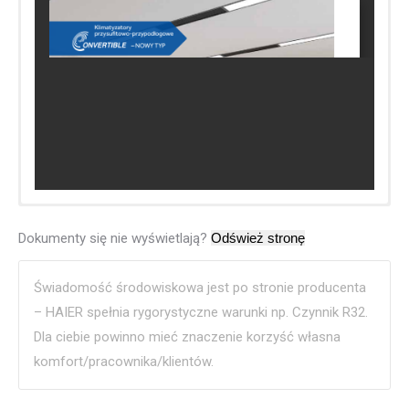
Dokumenty się nie wyświetlają?
Świadomość środowiskowa jest po stronie producenta
– HAIER spełnia rygorystyczne warunki np. Czynnik R32.
Dla ciebie powinno mieć znaczenie korzyść własna
komfort/pracownika/klientów.