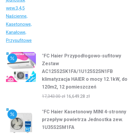
°FC Haier Przypodłogowo-sufitowy
Zestaw
AC125S2SK1FA/1U125S2SN1FB
klimatyzacja HAIER o mocy 12.1kW, do
120m2, 12 pomieszczeń
17,343.00
zł
16,649.28
zł
°FC Haier Kasetonowy MINI 4-stronny
przepływ powietrza Jednostka zew.
1U35S2SM1FA