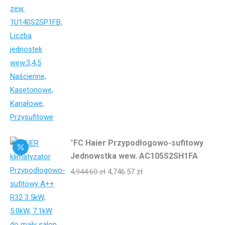
°FC Haier Przypodłogowo-sufitowy
Jednowstka wew. AC105S2SH1FA
4,944.60
zł
4,746.57
zł