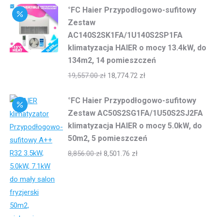
°FC Haier Przypodłogowo-sufitowy
Zestaw
AC140S2SK1FA/1U140S2SP1FA
klimatyzacja HAIER o mocy 13.4kW, do
134m2, 14 pomieszczeń
19,557.00
zł
18,774.72
zł
°FC Haier Przypodłogowo-sufitowy
Zestaw AC50S2SG1FA/1U50S2SJ2FA
klimatyzacja HAIER o mocy 5.0kW, do
50m2, 5 pomieszczeń
8,856.00
zł
8,501.76
zł