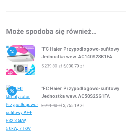
Może spodoba się również…
°FC Haier Przypodłogowo-sufitowy
Jednostka wew. AC140S2SK1FA
5,239.80
zł
5,030.70
zł
°FC Haier Przypodłogowo-sufitowy
Jednostka wew. AC50S2SG1FA
3,911.40
zł
3,755.19
zł