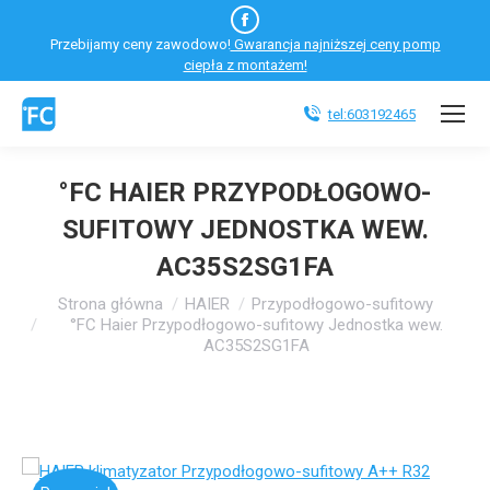
Facebook
Przebijamy ceny zawodowo!
Gwarancja najniższej ceny pomp
otworzy
ciepła z montażem!
się
w
tel:603192465
nowym
oknie
°FC HAIER PRZYPODŁOGOWO-
SUFITOWY JEDNOSTKA WEW.
AC35S2SG1FA
Jesteś tutaj:
Strona główna
HAIER
Przypodłogowo-sufitowy
°FC Haier Przypodłogowo-sufitowy Jednostka wew.
AC35S2SG1FA