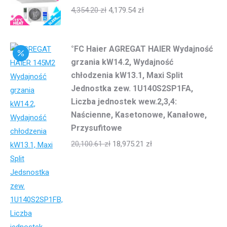
4,354.20
zł
4,179.54
zł
°FC Haier AGREGAT HAIER Wydajność
grzania kW14.2, Wydajność
chłodzenia kW13.1, Maxi Split
Jednostka zew. 1U140S2SP1FA,
Liczba jednostek wew.2,3,4:
Naścienne, Kasetonowe, Kanałowe,
Przysufitowe
20,100.61
zł
18,975.21
zł