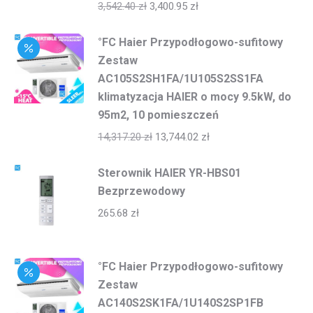
3,542.40
zł
3,400.95
zł
°FC Haier Przypodłogowo-sufitowy
Zestaw
AC105S2SH1FA/1U105S2SS1FA
klimatyzacja HAIER o mocy 9.5kW, do
95m2, 10 pomieszczeń
14,317.20
zł
13,744.02
zł
Sterownik HAIER YR-HBS01
Bezprzewodowy
265.68
zł
°FC Haier Przypodłogowo-sufitowy
Zestaw
AC140S2SK1FA/1U140S2SP1FB