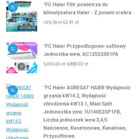
°FC Haier Filtr powietrza do
klimatyzatora Haier - Z jonami srebra
105.78
zł
62.41
zł
°FC Haier Przypodłogowo-sufitowy
Jednostka wew. AC125S2SK1FA
5,092.20
zł
4,888.02
zł
°FC Haier AGREGAT HAIER Wydajność
grzania kW14.2, Wydajność
chłodzenia kW13.1, Maxi Split
Jedsnostka zew. 1U140S2SP1FB,
Liczba jednostek wew.3,4,5:
Naścienne, Kasetonowe, Kanałowe,
Przysufitowe