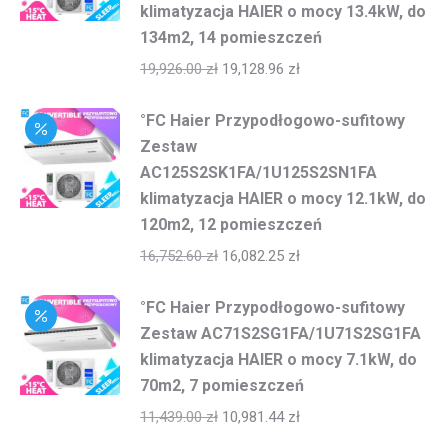
klimatyzacja HAIER o mocy 13.4kW, do
134m2, 14 pomieszczeń
19,926.00
zł
19,128.96
zł
°FC Haier Przypodłogowo-sufitowy
Zestaw
AC125S2SK1FA/1U125S2SN1FA
klimatyzacja HAIER o mocy 12.1kW, do
120m2, 12 pomieszczeń
16,752.60
zł
16,082.25
zł
°FC Haier Przypodłogowo-sufitowy
Zestaw AC71S2SG1FA/1U71S2SG1FA
klimatyzacja HAIER o mocy 7.1kW, do
70m2, 7 pomieszczeń
11,439.00
zł
10,981.44
zł