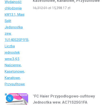
Kasetonowe, Kanałowe, Przysufitowe
16,312.01
zł
15,398.17
zł
°FC Haier Przypodłogowo-sufitowy
Jednostka wew. AC71S2SG1FA