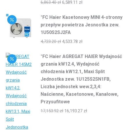
6,863.40
zł
6,589.11
zł
°FC Haier Kasetonowy MINI 4-stronny
przepływ powietrza Jesnostka zew.
1U50S2SJ2FA
4,723.20
zł
4,533.78
zł
°FC Haier AGREGAT HAIER Wydajność
grzania kW12.4, Wydajność
chłodzenia kW12.1, Maxi Split
Jednostka zew. 1U125S2SN1FB,
Liczba jednostek wew.2,3,4:
Naścienne, Kasetonowe, Kanałowe,
Przysufitowe
17,153.92
zł
16,193.27
zł