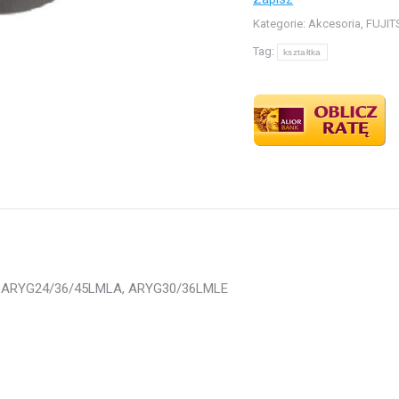
modele
Kategorie:
Akcesoria
,
FUJIT
KMLA,
Tag:
ARYG24/36/45LMLA,
kształtka
ARYG30/36LMLE
LA, ARYG24/36/45LMLA, ARYG30/36LMLE