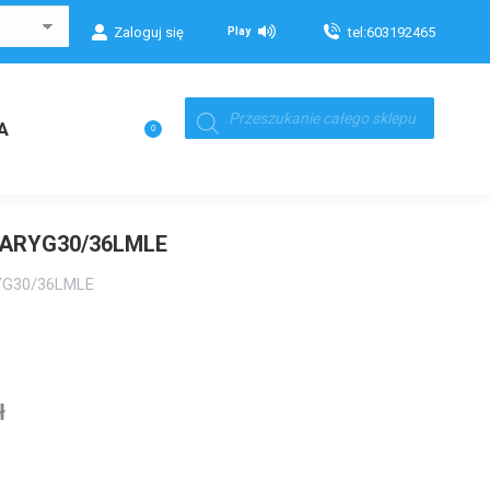
Zaloguj się
tel:603192465
Play
Wyszukiwarka
produktów
Koszyk
A
0
 ARYG30/36LMLE
RYG30/36LMLE
ł