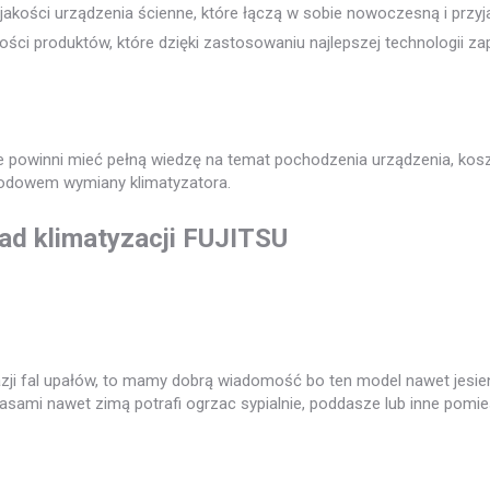
 jakości urządzenia ścienne, które łączą w sobie nowoczesną i prz
ci produktów, które dzięki zastosowaniu najlepszej technologii zap
ecie powinni mieć pełną wiedzę na temat pochodzenia urządzenia, k
odowem wymiany klimatyzatora.
ad klimatyzacji FUJITSU
azji fal upałów, to mamy dobrą wiadomość bo ten model nawet jesie
czasami nawet zimą potrafi ogrzac sypialnie, poddasze lub inne pomi