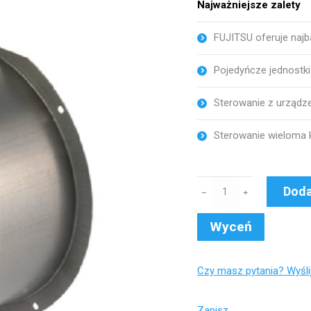
Najważniejsze zalety
FUJITSU oferuje naj
Pojedyńcze jednostki 
Sterowanie z urządze
Sterowanie wieloma k
ilość
Doda
﹣
﹢
UTD-
RF204
Wyceń
kształtka
okrągła
Czy masz pytania? Wyśl
kompatybilny
z:
Zapisz