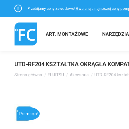
Przebijamy ceny zawodowo!
Gwarancja najniższej ceny pom
Facebook
otworzy
się
ART. MONTAŻOWE
NARZĘDZIA
w
nowym
oknie
UTD-RF204 KSZTAŁTKA OKRĄGŁA KOMPATY
Jesteś tutaj:
Strona główna
FUJITSU
Akcesoria
UTD-RF204 kształ
Promocja!