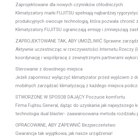
Zaprojektowane dla nowych czynników chłodniczych
Klimatyzatory marki FUJITSU spełniają najbardziej rygory
produkcyjnych owocuje technologią, która pozwala chronić z
Klimatyzatory FUJITSU ograniczają emisję i zmniejszają za
ZAPROJEKTOWANE TAK, ABY UMOŻLIWIĆ Sprawne zarządz
Aktywnie uczestnicząc w rzeczywistości Internetu Rzeczy 
koordynację i współpracę z zewnętrznymi partnerami wykorzy
Sterowanie z dowolnego miejsca
Jeżeli zapomnisz wyłączyć klimatyzator przed wyjściem z d
mobilnych zarządzać klimatyzacją z każdego miejsca podcza
STWORZONE W SPOSOB DAJĄCY Poczucie komfortu
Firma Fujitsu General, dążąc do uzyskania jak najwyższego 
technologia dual blaster- zaawansowana metoda rozdziału
OPRACOWANE, ABY ZAPEWNIĆ Bezpieczeństwo
Gwarancja tak wyjątkowa, jak nasze urządzenia!