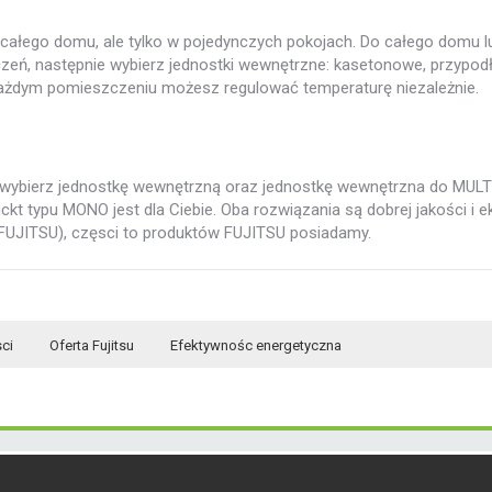
a całego domu, ale tylko w pojedynczych pokojach. Do całego domu l
czeń, następnie wybierz jednostki wewnętrzne: kasetonowe, przypo
każdym pomieszczeniu możesz regulować temperaturę niezależnie.
 wybierz jednostkę wewnętrzną oraz jednostkę wewnętrzna do MULTI
kt typu MONO jest dla Ciebie. Oba rozwiązania są dobrej jakości i 
 FUJITSU), częsci to produktów FUJITSU posiadamy.
ci
Oferta Fujitsu
Efektywnośc energetyczna