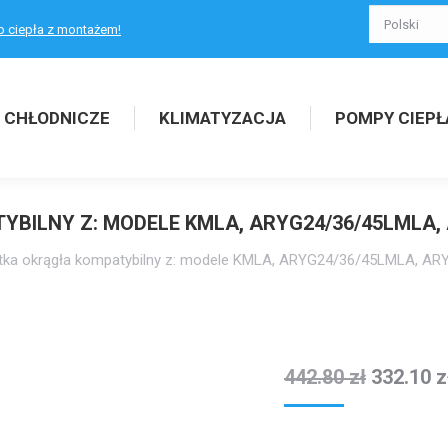
p ciepła z montażem!
 CHŁODNICZE
KLIMATYZACJA
POMPY CIEPŁ
BILNY Z: MODELE KMLA, ARYG24/36/45LMLA,
tka okrągła kompatybilny z: modele KMLA, ARYG24/36/45LMLA, A
442.80
zł
332.10
z