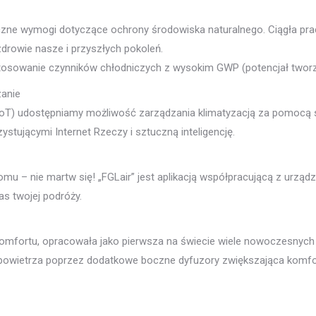
styczne wymogi dotyczące ochrony środowiska naturalnego. Ciągła 
drowie nasze i przyszłych pokoleń.
stosowanie czynników chłodniczych z wysokim GWP (potencjał tworze
anie
(loT) udostępniamy możliwość zarządzania klimatyzacją za pomocą
stującymi Internet Rzeczy i sztuczną inteligencję.
omu – nie martw się! „FGLair” jest aplikacją współpracującą z urz
s twojej podróży.
komfortu, opracowała jako pierwsza na świecie wiele nowoczesnych 
 powietrza poprzez dodatkowe boczne dyfuzory zwiększająca komfo