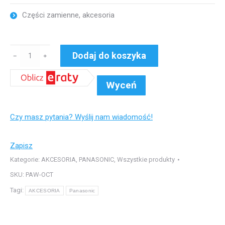
Części zamienne, akcesoria
ilość
Dodaj do koszyka
﹣
﹢
Wtyczka
OCT
Wyceń
z
zaciskami
Czy masz pytania? Wyślij nam wiadomość!
SKU
PAW-
OCT
Zapisz
Kategorie:
AKCESORIA
,
PANASONIC
,
Wszystkie produkty
SKU:
PAW-OCT
Tagi:
AKCESORIA
Panasonic