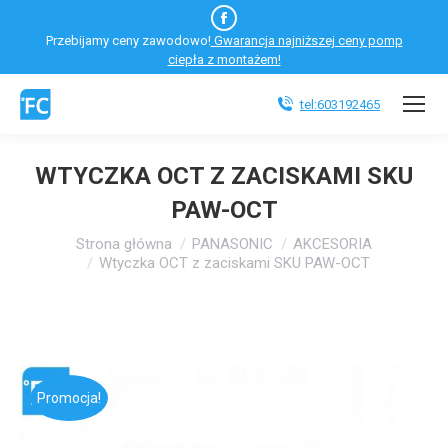
Facebook
Przebijamy ceny zawodowo!
Gwarancja najniższej ceny pomp
otworzy
ciepła z montażem!
się
w
tel:603192465
nowym
oknie
WTYCZKA OCT Z ZACISKAMI SKU
PAW-OCT
Jesteś tutaj:
Strona główna
PANASONIC
AKCESORIA
Wtyczka OCT z zaciskami SKU PAW-OCT
Promocja!