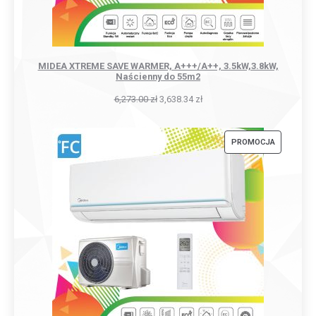
MIDEA XTREME SAVE WARMER, A+++/A++, 3.5kW,3.8kW,
Naścienny do 55m2
6,273.00
zł
3,638.34
zł
PRODUKT
PROMOCJA
W
PROMOCJI