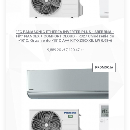
°FC PANASONIC ETHEREA INVERTER PLUS - SREBRNA -
Filtr NANOEX + COMFORT CLOUD - R32 / Chłodzenie do
-10°C, Grzanie do -15°C A++ KIT-XZ50XKE; kW 0,98-6
9,889.20
zł
7,120.47
zł
PRODUKT
PROMOCJA
W
PROMOCJI