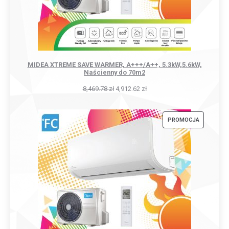
MIDEA XTREME SAVE WARMER, A+++/A++, 5.3kW,5.6kW,
Naścienny do 70m2
8,469.78
zł
4,912.62
zł
PRODUKT
PROMOCJA
W
PROMOCJI