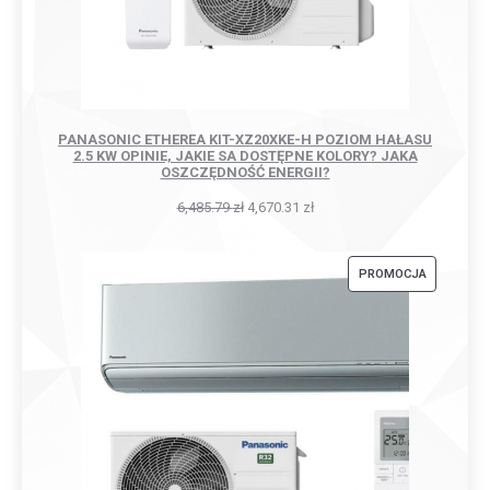
PANASONIC ETHEREA KIT-XZ20XKE-H POZIOM HAŁASU
2.5 KW OPINIE, JAKIE SA DOSTĘPNE KOLORY? JAKA
OSZCZĘDNOŚĆ ENERGII?
6,485.79
zł
4,670.31
zł
PRODUKT
PROMOCJA
W
PROMOCJI