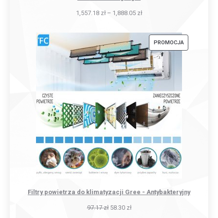
1,557.18
zł
–
1,888.05
zł
PRODUKT
PROMOCJA
W
PROMOCJI
Filtry powietrza do klimatyzacji Gree - Antybakteryjny
97.17
zł
58.30
zł