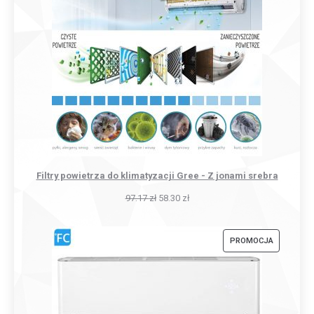
Filtry powietrza do klimatyzacji Gree - Z jonami srebra
97.17
zł
58.30
zł
PRODUKT
PROMOCJA
W
PROMOCJI