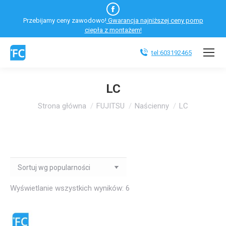
Facebook
Przebijamy ceny zawodowo!
Gwarancja najniższej ceny pomp
otworzy
ciepła z montażem!
się
w
tel:603192465
nowym
oknie
LC
Jesteś tutaj:
Strona główna
FUJITSU
Naścienny
LC
Wyświetlanie wszystkich wyników: 6