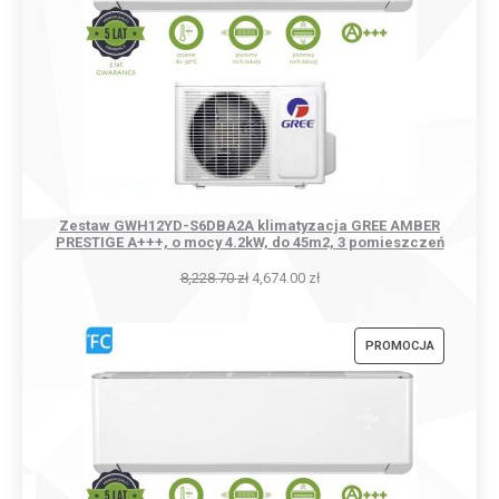
Zestaw GWH12YD-S6DBA2A klimatyzacja GREE AMBER
PRESTIGE A+++, o mocy 4.2kW, do 45m2, 3 pomieszczeń
8,228.70
zł
4,674.00
zł
PRODUKT
PROMOCJA
W
PROMOCJI