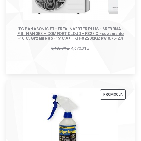
°FC PANASONIC ETHEREA INVERTER PLUS - SREBRNA -
Filtr NANOEX + COMFORT CLOUD - R32 / Chłodzenie do
-10°C, Grzanie do -15°C A++ KIT-XZ20XKE; kW 0,75-2,4
6,485.79
zł
4,670.31
zł
PRODUKT
PROMOCJA
W
PROMOCJI