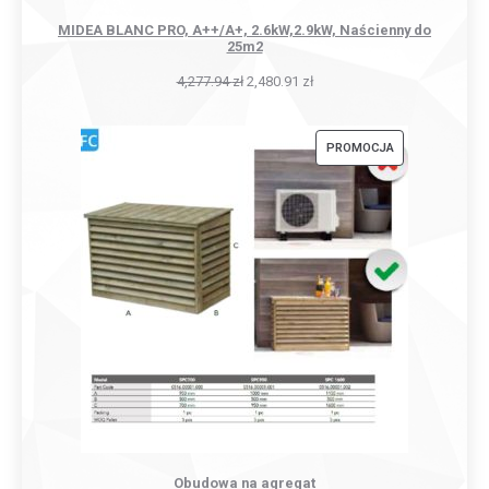
MIDEA BLANC PRO, A++/A+, 2.6kW,2.9kW, Naścienny do
25m2
4,277.94
zł
2,480.91
zł
PRODUKT
PROMOCJA
W
PROMOCJI
Obudowa na agregat