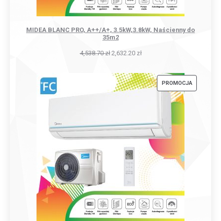
MIDEA BLANC PRO, A++/A+, 3.5kW,3.8kW, Naścienny do
35m2
4,538.70
zł
2,632.20
zł
PRODUKT
PROMOCJA
W
PROMOCJI