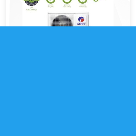
Zestaw GWH09YD-S6DBA2A klimatyzacja GREE AMBER
PRESTIGE A+++, o mocy 3.5kW, do 40m2, 3 pomieszczeń
7,613.70
zł
4,428.00
zł
PRODUKT
PROMOCJA
W
PROMOCJI