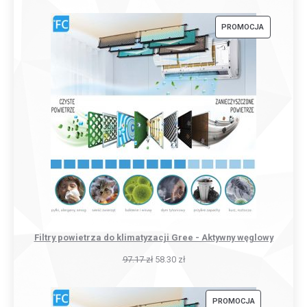
PRODUKT
PROMOCJA
W
PROMOCJI
Filtry powietrza do klimatyzacji Gree - Aktywny węglowy
97.17
zł
58.30
zł
PRODUKT
PROMOCJA