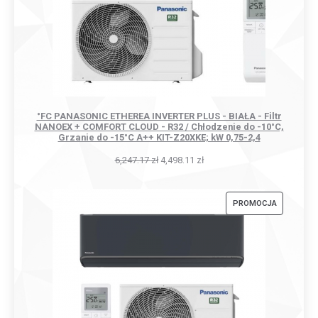
°FC PANASONIC ETHEREA INVERTER PLUS - BIAŁA - Filtr
NANOEX + COMFORT CLOUD - R32 / Chłodzenie do -10°C,
Grzanie do -15°C A++ KIT-Z20XKE; kW 0,75-2,4
6,247.17
zł
4,498.11
zł
PRODUKT
PROMOCJA
W
PROMOCJI