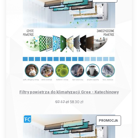
W
PROMOCJI
Filtry powietrza do klimatyzacji Gree - Katechinowy
97.17
zł
58.30
zł
PRODUKT
PROMOCJA
W
PROMOCJI