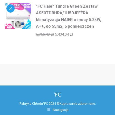
°FC Haier Tundra Green Zestaw
AS50TDBHRA/1U50JEFFRA
klimatyzacja HAIER o mocy 5.2kW,
A++, do 55m2, 6 pomieszczeń
5,756.40
zł
5,434.04
zł
Fabryka Chłodu°FC 2024 ©Kopiowanie zabronione.
Nawigacja