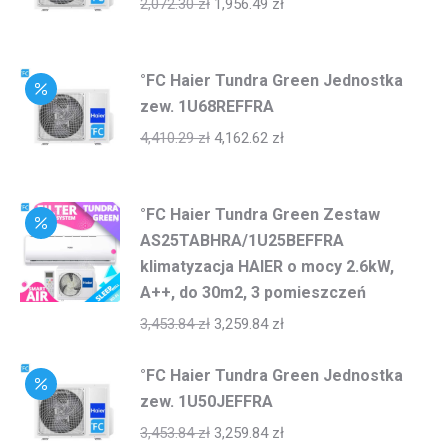
2,072.30
zł
1,956.49
zł
°FC Haier Tundra Green Jednostka
zew. 1U68REFFRA
4,410.29
zł
4,162.62
zł
°FC Haier Tundra Green Zestaw
AS25TABHRA/1U25BEFFRA
klimatyzacja HAIER o mocy 2.6kW,
A++, do 30m2, 3 pomieszczeń
3,453.84
zł
3,259.84
zł
°FC Haier Tundra Green Jednostka
zew. 1U50JEFFRA
3,453.84
zł
3,259.84
zł