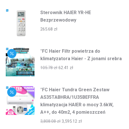
Sterownik HAIER YR-HE
Bezprzewodowy
265.68
zł
°FC Haier Filtr powietrza do
klimatyzatora Haier - Z jonami srebra
105.78
zł
62.41
zł
°FC Haier Tundra Green Zestaw
AS35TABHRA/1U35BEFFRA
klimatyzacja HAIER o mocy 3.6kW,
A++, do 40m2, 4 pomieszczeń
3,808.08
zł
3,595.12
zł