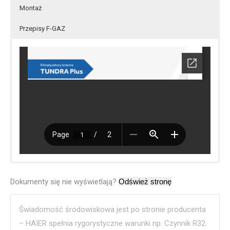
Montaż
Przepisy F-GAZ
Dokumenty się nie wyświetlają?
Świadomość środowiskowa jest po stronie producenta
– HAIER spełnia rygorystyczne warunki np. Czynnik R32.