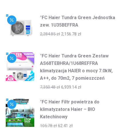
°FC Haier Tundra Green Jednostka
zew. 1U35BEFFRA
2,284.85
zł
2,156.78
zł
°FC Haier Tundra Green Zestaw
AS68TEBHRA/1U68REFFRA
klimatyzacja HAIER o mocy 7.0kW,
A++, do 70m2, 7 pomieszczeń
7,350.48
zł
6,939.14
zł
°FC Haier Filtr powietrza do
klimatyzatora Haier – BIO
Katechinowy
105.78
zł
62.41
zł