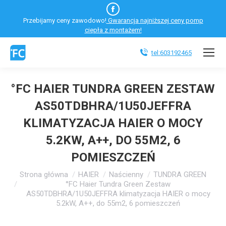
Facebook
Przebijamy ceny zawodowo!
Gwarancja najniższej ceny pomp
otworzy
ciepła z montażem!
się
w
tel:603192465
nowym
oknie
°FC HAIER TUNDRA GREEN ZESTAW
AS50TDBHRA/1U50JEFFRA
KLIMATYZACJA HAIER O MOCY
5.2KW, A++, DO 55M2, 6
POMIESZCZEŃ
Jesteś tutaj:
Strona główna
HAIER
Naścienny
TUNDRA GREEN
°FC Haier Tundra Green Zestaw
AS50TDBHRA/1U50JEFFRA klimatyzacja HAIER o mocy
5.2kW, A++, do 55m2, 6 pomieszczeń