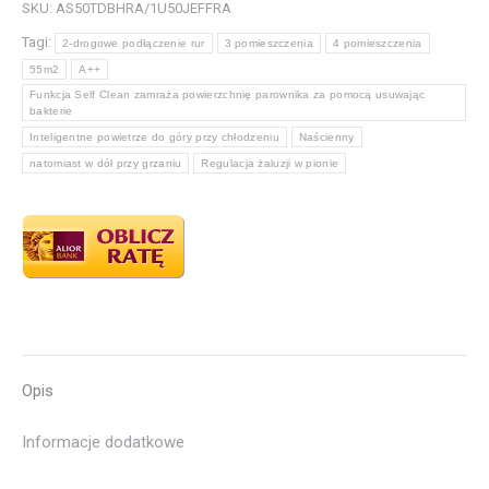
SKU:
AS50TDBHRA/1U50JEFFRA
Tagi:
2-drogowe podłączenie rur
3 pomieszczenia
4 pomieszczenia
55m2
A++
Funkcja Self Clean zamraża powierzchnię parownika za pomocą usuwając
bakterie
Inteligentne powietrze do góry przy chłodzeniu
Naścienny
natomiast w dół przy grzaniu
Regulacja żaluzji w pionie
Opis
Informacje dodatkowe