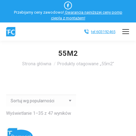
Facebook
Przebijamy ceny zawodowo!
Gwarancja najniższej ceny pomp
otworzy
ciepła z montażem!
się
w
tel:603192465
nowym
oknie
55M2
Jesteś tutaj:
Strona główna
Produkty otagowane „55m2”
Wyświetlanie 1–35 z 47 wyników