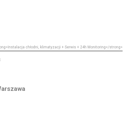
ong>Instalacja chłodni, klimatyzacji + Serwis + 24h Monitoring</strong>
ć
 Warszawa