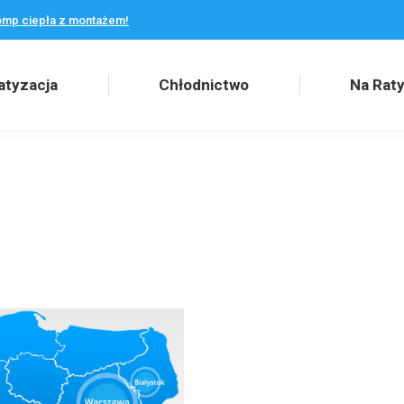
omp ciepła z montażem!
zacja
Chłodnictwo
Na Raty
atyzacja
Chłodnictwo
Na Rat