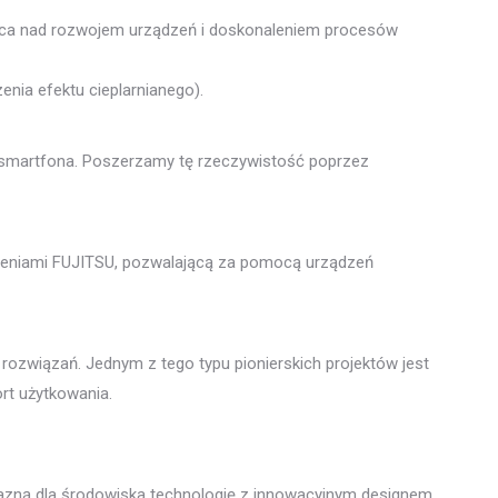
praca nad rozwojem urządzeń i doskonaleniem procesów
nia efektu cieplarnianego).
 smartfona. Poszerzamy tę rzeczywistość poprzez
ądzeniami FUJITSU, pozwalającą za pomocą urządzeń
rozwiązań. Jednym z tego typu pionierskich projektów jest
rt użytkowania.
yjazną dla środowiska technologię z innowacyjnym designem.