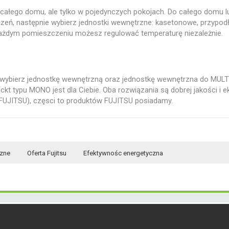
a całego domu, ale tylko w pojedynczych pokojach. Do całego domu l
czeń, następnie wybierz jednostki wewnętrzne: kasetonowe, przypo
każdym pomieszczeniu możesz regulować temperaturę niezależnie.
 wybierz jednostkę wewnętrzną oraz jednostkę wewnętrzna do MULTI
kt typu MONO jest dla Ciebie. Oba rozwiązania są dobrej jakości i 
 FUJITSU), częsci to produktów FUJITSU posiadamy.
czne
Oferta Fujitsu
Efektywnośc energetyczna