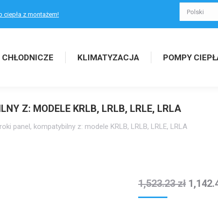
p ciepła z montażem!
 CHŁODNICZE
KLIMATYZACJA
POMPY CIEPŁ
NY Z: MODELE KRLB, LRLB, LRLE, LRLA
ki panel, kompatybilny z: modele KRLB, LRLB, LRLE, LRLA
1,523.23
zł
1,142.