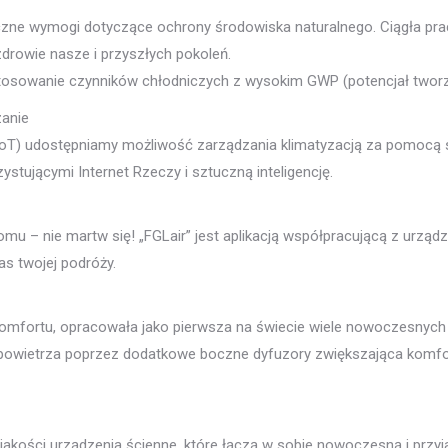
styczne wymogi dotyczące ochrony środowiska naturalnego. Ciągła 
drowie nasze i przyszłych pokoleń.
stosowanie czynników chłodniczych z wysokim GWP (potencjał tworze
anie
(loT) udostępniamy możliwość zarządzania klimatyzacją za pomocą
stującymi Internet Rzeczy i sztuczną inteligencję.
omu – nie martw się! „FGLair” jest aplikacją współpracującą z urz
s twojej podróży.
komfortu, opracowała jako pierwsza na świecie wiele nowoczesnych 
 powietrza poprzez dodatkowe boczne dyfuzory zwiększająca komfo
 jakości urządzenia ścienne, które łączą w sobie nowoczesną i prz