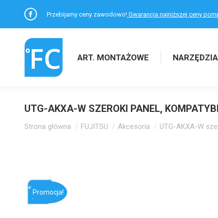
Przebijamy ceny zawodowo!
Gwarancja najniższej ceny pom
Facebook
otworzy
się
ART. MONTAŻOWE
NARZĘDZIA
w
nowym
oknie
UTG-AKXA-W SZEROKI PANEL, KOMPATYBIL
Jesteś tutaj:
Strona główna
FUJITSU
Akcesoria
UTG-AKXA-W szero
Promocja!