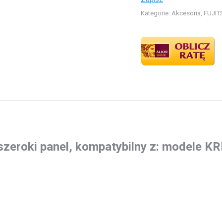
z:
Kategorie:
Akcesoria
,
FUJIT
modele
KRLB,
LRLB,
LRLE,
LRLA
eroki panel, kompatybilny z: modele K