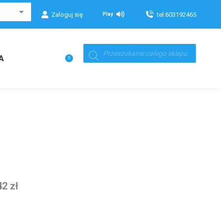
Zaloguj się
tel:603192465
Play
Wyszukiwarka
produktów
Koszyk
A
0
42
zł