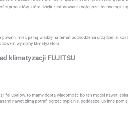
ci produktów, które dzięki zastosowaniu najlepszej technologii zap
ecie powinni mieć pełną wiedzę na temat pochodzenia urządzenia, k
odowem wymiany klimatyzatora.
ad klimatyzacji FUJITSU
azji fal upałów, to mamy dobrą wiadomość bo ten model nawet jesie
czasami nawet zimą potrafi ogrzac sypialnie, poddasze lub inne pomi