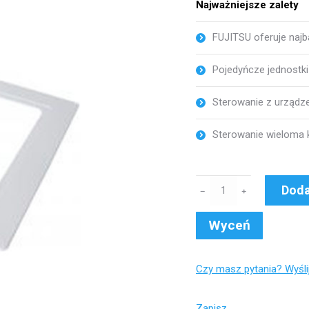
Najważniejsze zalety
FUJITSU oferuje naj
Pojedyńcze jednostki 
Sterowanie z urządze
Sterowanie wieloma k
ilość
Doda
﹣
﹢
UTG-
AKXA-
Wyceń
W
szeroki
Czy masz pytania? Wyśl
panel,
kompatybilny
Zapisz