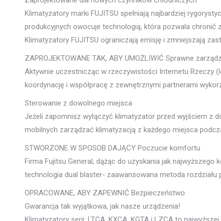
Zaprojektowane dla nowych czynników chłodniczych
Klimatyzatory marki FUJITSU spełniają najbardziej rygory
produkcyjnych owocuje technologią, która pozwala chronić z
Klimatyzatory FUJITSU ograniczają emisję i zmniejszają za
ZAPROJEKTOWANE TAK, ABY UMOŻLIWIĆ Sprawne zarządz
Aktywnie uczestnicząc w rzeczywistości Internetu Rzeczy 
koordynację i współpracę z zewnętrznymi partnerami wykorzy
Sterowanie z dowolnego miejsca
Jeżeli zapomnisz wyłączyć klimatyzator przed wyjściem z d
mobilnych zarządzać klimatyzacją z każdego miejsca podcza
STWORZONE W SPOSOB DAJĄCY Poczucie komfortu
Firma Fujitsu General, dążąc do uzyskania jak najwyższego 
technologia dual blaster- zaawansowana metoda rozdziału
OPRACOWANE, ABY ZAPEWNIĆ Bezpieczeństwo
Gwarancja tak wyjątkowa, jak nasze urządzenia!
Klimatyzatory serii: LTCA, KXCA, KGTA i LZCA to najwyższej