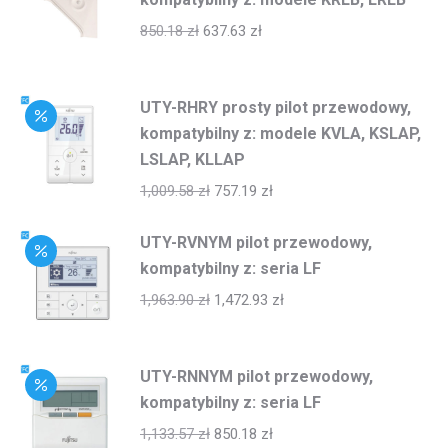
850.18
zł
637.63
zł
UTY-RHRY prosty pilot przewodowy,
kompatybilny z: modele KVLA, KSLAP,
LSLAP, KLLAP
1,009.58
zł
757.19
zł
UTY-RVNYM pilot przewodowy,
kompatybilny z: seria LF
1,963.90
zł
1,472.93
zł
UTY-RNNYM pilot przewodowy,
kompatybilny z: seria LF
1,133.57
zł
850.18
zł