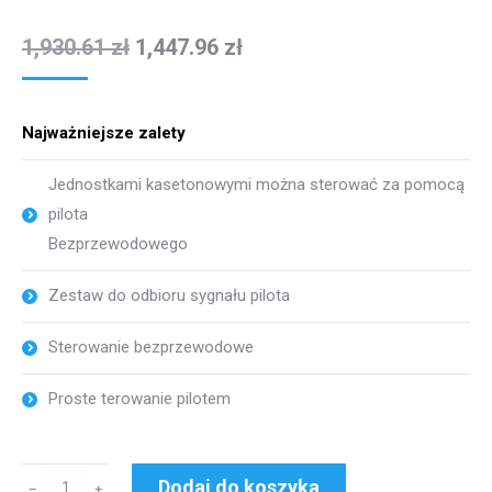
1,930.61
zł
1,447.96
zł
Najważniejsze zalety
Jednostkami kasetonowymi można sterować za pomocą
pilota
Bezprzewodowego
Zestaw do odbioru sygnału pilota
Sterowanie bezprzewodowe
Proste terowanie pilotem
ilość
Dodaj do koszyka
﹣
﹢