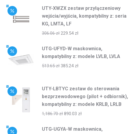
UTY-XWZX zestaw przyłączeniowy
wejścia/wyjścia, kompatybilny z: seria
KG, LMTA, LF
306.06
zł
229.54
zł
UTG-UFYD-W maskownica,
kompatybilny z: modele LVLB, LVLA
513.65
zł
385.24
zł
UTY-LBTYC zestaw do sterowania
bezprzewodowego (pilot + odbiornik),
kompatybilny z: modele KRLB, LRLB
1,186.70
zł
890.03
zł
UTG-UGYA-W maskownica,