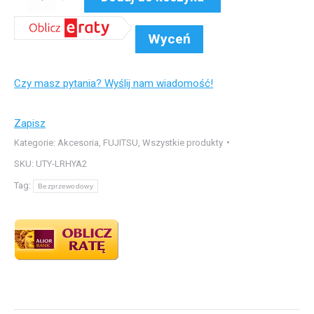
UTY-
LRHYA2
Wyceń
zestaw
do
Czy masz pytania? Wyślij nam wiadomość!
sterowania
bezprzewodowego
(pilot
Zapisz
+
Kategorie:
Akcesoria
,
FUJITSU
,
Wszystkie produkty
odbiornik),
SKU:
UTY-LRHYA2
kompatybilny
Tag:
Bezprzewodowy
z:
modele
LRLE,
LRLA