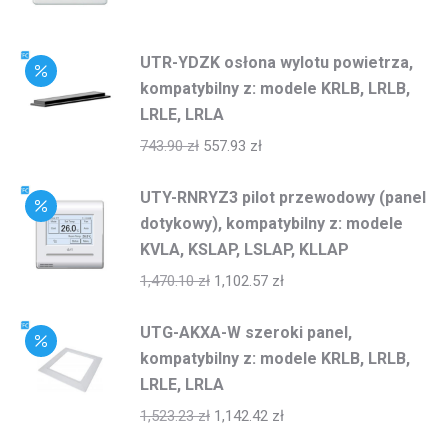
UTR-YDZK osłona wylotu powietrza,
kompatybilny z: modele KRLB, LRLB,
LRLE, LRLA
743.90
zł
557.93
zł
UTY-RNRYZ3 pilot przewodowy (panel
dotykowy), kompatybilny z: modele
KVLA, KSLAP, LSLAP, KLLAP
1,470.10
zł
1,102.57
zł
UTG-AKXA-W szeroki panel,
kompatybilny z: modele KRLB, LRLB,
LRLE, LRLA
1,523.23
zł
1,142.42
zł