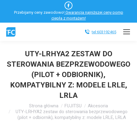
Facebook
Przebijamy ceny zawodowo!
Gwarancja najniższej ceny pomp
otworzy
ciepła z montażem!
się
w
tel:603192465
nowym
oknie
UTY-LRHYA2 ZESTAW DO
STEROWANIA BEZPRZEWODOWEGO
(PILOT + ODBIORNIK),
KOMPATYBILNY Z: MODELE LRLE,
LRLA
Jesteś tutaj:
Strona główna
FUJITSU
Akcesoria
UTY-LRHYA2 zestaw do sterowania bezprzewodowego
(pilot + odbiornik), kompatybilny z: modele LRLE, LRLA