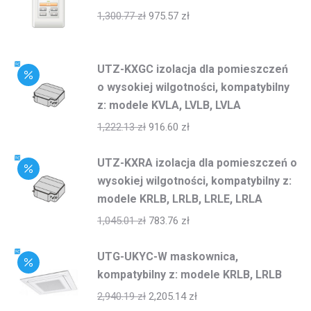
1,300.77
zł
975.57
zł
UTZ-KXGC izolacja dla pomieszczeń
o wysokiej wilgotności, kompatybilny
z: modele KVLA, LVLB, LVLA
1,222.13
zł
916.60
zł
UTZ-KXRA izolacja dla pomieszczeń o
wysokiej wilgotności, kompatybilny z:
modele KRLB, LRLB, LRLE, LRLA
1,045.01
zł
783.76
zł
UTG-UKYC-W maskownica,
kompatybilny z: modele KRLB, LRLB
2,940.19
zł
2,205.14
zł