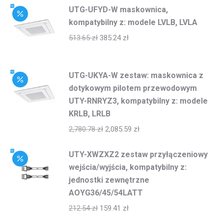
UTG-UFYD-W maskownica,
kompatybilny z: modele LVLB, LVLA
513.65
zł
385.24
zł
UTG-UKYA-W zestaw: maskownica z
dotykowym pilotem przewodowym
UTY-RNRYZ3, kompatybilny z: modele
KRLB, LRLB
2,780.78
zł
2,085.59
zł
UTY-XWZXZ2 zestaw przyłączeniowy
wejścia/wyjścia, kompatybilny z:
jednostki zewnętrzne
AOYG36/45/54LATT
212.54
zł
159.41
zł