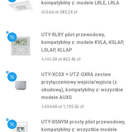
kompatybilny z: modele LRLE, LRLA
513.65
zł
385.24
zł
UTY-RLRY pilot przewodowy,
kompatybilny z: modele KVLA, KSLAP,
LSLAP, KLLAP
1,151.28
zł
863.46
zł
UTY-XCSX + UTZ-GXRA zestaw
przyłączeniowy wejścia/wyjścia (z
obudową), kompatybilny z: wszystkie
modele AUXG
1,594.08
zł
1,195.56
zł
UTY-RSNYM prosty pilot przewodowy,
kompatybilny z: wszystkie modele