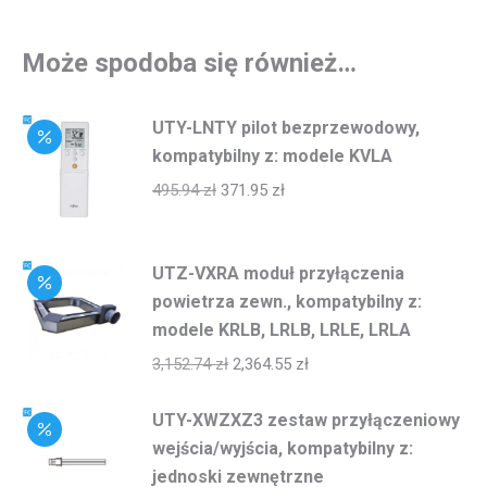
Może spodoba się również…
UTY-LNTY pilot bezprzewodowy,
kompatybilny z: modele KVLA
495.94
zł
371.95
zł
UTZ-VXRA moduł przyłączenia
powietrza zewn., kompatybilny z:
modele KRLB, LRLB, LRLE, LRLA
3,152.74
zł
2,364.55
zł
UTY-XWZXZ3 zestaw przyłączeniowy
wejścia/wyjścia, kompatybilny z:
jednoski zewnętrzne