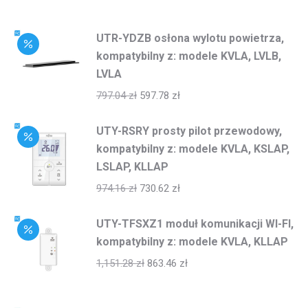
UTR-YDZB osłona wylotu powietrza,
kompatybilny z: modele KVLA, LVLB,
LVLA
797.04
zł
597.78
zł
UTY-RSRY prosty pilot przewodowy,
kompatybilny z: modele KVLA, KSLAP,
LSLAP, KLLAP
974.16
zł
730.62
zł
UTY-TFSXZ1 moduł komunikacji WI-FI,
kompatybilny z: modele KVLA, KLLAP
1,151.28
zł
863.46
zł