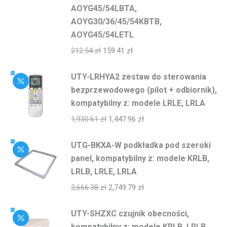
AOYG45/54LBTA,
AOYG30/36/45/54KBTB,
AOYG45/54LETL
212.54
zł
159.41
zł
UTY-LRHYA2 zestaw do sterowania
bezprzewodowego (pilot + odbiornik),
kompatybilny z: modele LRLE, LRLA
1,930.61
zł
1,447.96
zł
UTG-BKXA-W podkładka pod szeroki
panel, kompatybilny z: modele KRLB,
LRLB, LRLE, LRLA
3,666.38
zł
2,749.79
zł
UTY-SHZXC czujnik obecności,
kompatybilny z: modele KRLB, LRLB