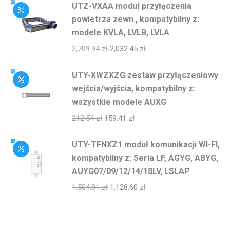
UTZ-VXAA moduł przyłączenia
powietrza zewn., kompatybilny z:
modele KVLA, LVLB, LVLA
2,709.94
zł
2,032.45
zł
UTY-XWZXZG zestaw przyłączeniowy
wejścia/wyjścia, kompatybilny z:
wszystkie modele AUXG
212.54
zł
159.41
zł
UTY-TFNXZ1 moduł komunikacji WI-FI,
kompatybilny z: Seria LF, AGYG, ABYG,
AUYG07/09/12/14/18LV, LSLAP
1,504.81
zł
1,128.60
zł