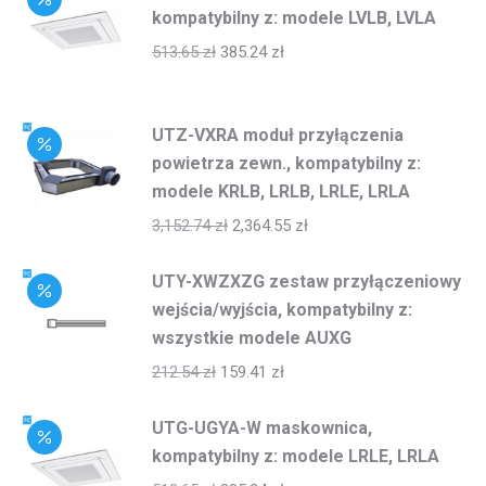
kompatybilny z: modele LVLB, LVLA
513.65
zł
385.24
zł
UTZ-VXRA moduł przyłączenia
powietrza zewn., kompatybilny z:
modele KRLB, LRLB, LRLE, LRLA
3,152.74
zł
2,364.55
zł
UTY-XWZXZG zestaw przyłączeniowy
wejścia/wyjścia, kompatybilny z:
wszystkie modele AUXG
212.54
zł
159.41
zł
UTG-UGYA-W maskownica,
kompatybilny z: modele LRLE, LRLA