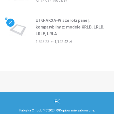
513.65
zł
385.24
zł
UTG-AKXA-W szeroki panel,
kompatybilny z: modele KRLB, LRLB,
LRLE, LRLA
1,523.23
zł
1,142.42
zł
Fabryka Chłodu°FC 2024 ©Kopiowanie zabronione.