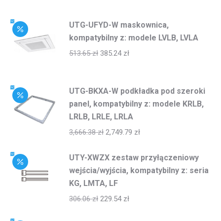
UTG-UFYD-W maskownica,
kompatybilny z: modele LVLB, LVLA
513.65
zł
385.24
zł
UTG-BKXA-W podkładka pod szeroki
panel, kompatybilny z: modele KRLB,
LRLB, LRLE, LRLA
3,666.38
zł
2,749.79
zł
UTY-XWZX zestaw przyłączeniowy
wejścia/wyjścia, kompatybilny z: seria
KG, LMTA, LF
306.06
zł
229.54
zł