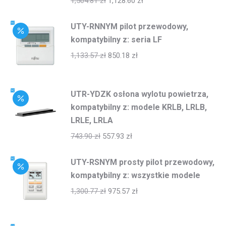
1,504.81
zł
1,128.60
zł
UTY-RNNYM pilot przewodowy,
kompatybilny z: seria LF
1,133.57
zł
850.18
zł
UTR-YDZK osłona wylotu powietrza,
kompatybilny z: modele KRLB, LRLB,
LRLE, LRLA
743.90
zł
557.93
zł
UTY-RSNYM prosty pilot przewodowy,
kompatybilny z: wszystkie modele
1,300.77
zł
975.57
zł