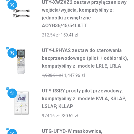
UTY-XWZXZ2 zestaw przyłączeniowy
wejścia/wyjścia, kompatybilny z:
jednostki zewnętrzne
AOYG36/45/54LATT
212.54
zł
159.41
zł
UTY-LRHYA2 zestaw do sterowania
bezprzewodowego (pilot + odbiornik),
kompatybilny z: modele LRLE, LRLA
1,930.61
zł
1,447.96
zł
UTY-RSRY prosty pilot przewodowy,
kompatybilny z: modele KVLA, KSLAP,
LSLAP, KLLAP
974.16
zł
730.62
zł
UTG-UFYD-W maskownica,