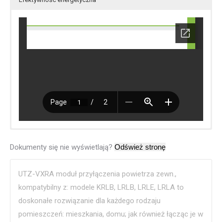
Dokumenty się nie wyświetlają?
UTZ-VXRA moduł przyłączenia powietrza zewn.,
kompatybilny z: modele KRLB, LRLB, LRLE, LRLA to
doskonałe rozwiązanie dla każdego rodzaju
pomieszczeń: mieszkania, domu; jak również łącząc je w