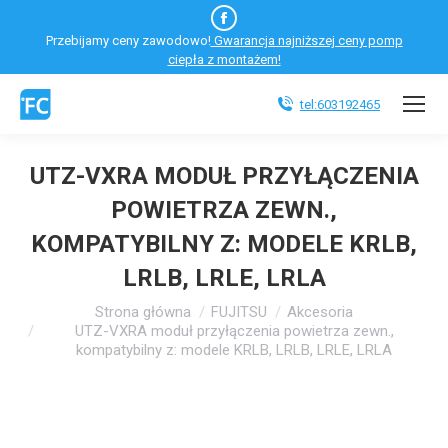
Facebook
Przebijamy ceny zawodowo!
Gwarancja najniższej ceny pomp
otworzy
ciepła z montażem!
się
w
tel:603192465
nowym
oknie
UTZ-VXRA MODUŁ PRZYŁĄCZENIA
POWIETRZA ZEWN.,
KOMPATYBILNY Z: MODELE KRLB,
LRLB, LRLE, LRLA
Jesteś tutaj:
Strona główna
FUJITSU
Akcesoria
UTZ-VXRA moduł przyłączenia powietrza zewn.,
kompatybilny z: modele KRLB, LRLB, LRLE, LRLA