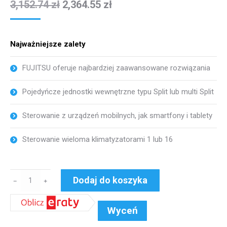
3,152.74
zł
2,364.55
zł
Najważniejsze zalety
FUJITSU oferuje najbardziej zaawansowane rozwiązania
Pojedyńcze jednostki wewnętrzne typu Split lub multi Split
Sterowanie z urządzeń mobilnych, jak smartfony i tablety
Sterowanie wieloma klimatyzatorami 1 lub 16
ilość
Dodaj do koszyka
﹣
﹢
UTZ-
VXRA
Wyceń
moduł