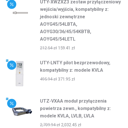
UTY-XWZXZ3 zestaw przyłączeniowy
wejścia/wyjścia, kompatybilny z:
jednoski zewnętrzne
AOYG45/54LBTA,
AOYG30/36/45/54KBTB,
AOYG45/54LETL
212.54
zł
159.41
zł
UTY-LNTY pilot bezprzewodowy,
kompatybilny z: modele KVLA
495.94
zł
371.95
zł
UTZ-VXAA moduł przyłączenia
powietrza zewn., kompatybilny z:
modele KVLA, LVLB, LVLA
2,709.94
zł
2,032.45
zł