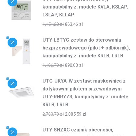
kompatybilny z: modele KVLA, KSLAP,
LSLAP, KLLAP
1,151.28
zł
863.46
zł
UTY-LBTYC zestaw do sterowania
bezprzewodowego (pilot + odbiornik),
kompatybilny z: modele KRLB, LRLB
1,186.70
zł
890.03
zł
UTG-UKYA-W zestaw: maskownica z
dotykowym pilotem przewodowym
UTY-RNRYZ3, kompatybilny z: modele
KRLB, LRLB
2,780.78
zł
2,085.59
zł
UTY-SHZXC czujnik obecności,