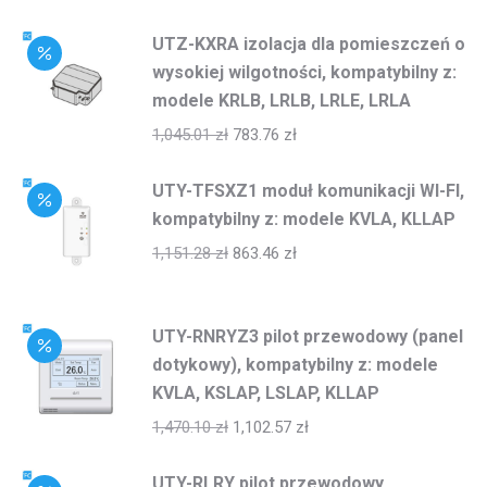
UTZ-KXRA izolacja dla pomieszczeń o
wysokiej wilgotności, kompatybilny z:
modele KRLB, LRLB, LRLE, LRLA
1,045.01
zł
783.76
zł
UTY-TFSXZ1 moduł komunikacji WI-FI,
kompatybilny z: modele KVLA, KLLAP
1,151.28
zł
863.46
zł
UTY-RNRYZ3 pilot przewodowy (panel
dotykowy), kompatybilny z: modele
KVLA, KSLAP, LSLAP, KLLAP
1,470.10
zł
1,102.57
zł
UTY-RLRY pilot przewodowy,