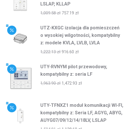
LSLAP, KLLAP
1,009.58
zł
757.19
zł
UTZ-KXGC izolacja dla pomieszczeń
o wysokiej wilgotności, kompatybilny
z: modele KVLA, LVLB, LVLA
1,222.13
zł
916.60
zł
UTY-RVNYM pilot przewodowy,
kompatybilny z: seria LF
1,963.90
zł
1,472.93
zł
UTY-TFNXZ1 moduł komunikacji WI-FI,
kompatybilny z: Seria LF, AGYG, ABYG,
AUYG07/09/12/14/18LV, LSLAP