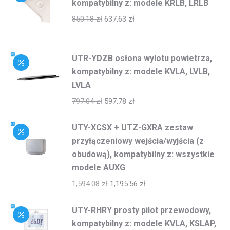
kompatybilny z: modele KRLB, LRLB
850.18
zł
637.63
zł
UTR-YDZB osłona wylotu powietrza,
kompatybilny z: modele KVLA, LVLB,
LVLA
797.04
zł
597.78
zł
UTY-XCSX + UTZ-GXRA zestaw
przyłączeniowy wejścia/wyjścia (z
obudową), kompatybilny z: wszystkie
modele AUXG
1,594.08
zł
1,195.56
zł
UTY-RHRY prosty pilot przewodowy,
kompatybilny z: modele KVLA, KSLAP,