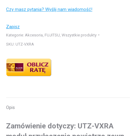
przyłączenia
Czy masz pytania? Wyślij nam wiadomość!
powietrza
zewn.,
kompatybilny
Zapisz
z:
Kategorie:
Akcesoria
,
FUJITSU
,
Wszystkie produkty
modele
SKU:
UTZ-VXRA
KRLB,
LRLB,
LRLE,
LRLA
Opis
Zamówienie dotyczy: UTZ-VXRA