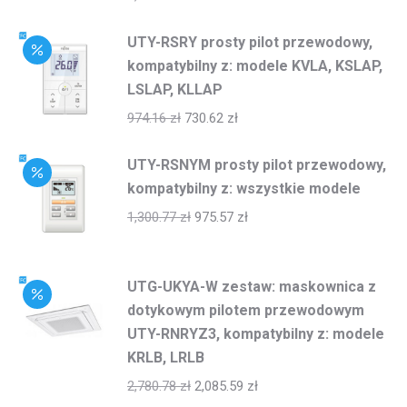
UTY-RSRY prosty pilot przewodowy,
kompatybilny z: modele KVLA, KSLAP,
LSLAP, KLLAP
974.16
zł
730.62
zł
UTY-RSNYM prosty pilot przewodowy,
kompatybilny z: wszystkie modele
1,300.77
zł
975.57
zł
UTG-UKYA-W zestaw: maskownica z
dotykowym pilotem przewodowym
UTY-RNRYZ3, kompatybilny z: modele
KRLB, LRLB
2,780.78
zł
2,085.59
zł