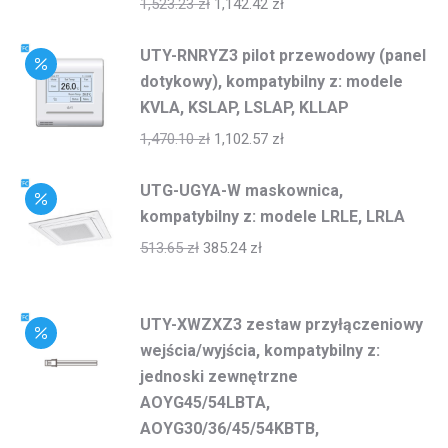
1,523.23
zł
1,142.42
zł
UTY-RNRYZ3 pilot przewodowy (panel
dotykowy), kompatybilny z: modele
KVLA, KSLAP, LSLAP, KLLAP
1,470.10
zł
1,102.57
zł
UTG-UGYA-W maskownica,
kompatybilny z: modele LRLE, LRLA
513.65
zł
385.24
zł
UTY-XWZXZ3 zestaw przyłączeniowy
wejścia/wyjścia, kompatybilny z:
jednoski zewnętrzne
AOYG45/54LBTA,
AOYG30/36/45/54KBTB,