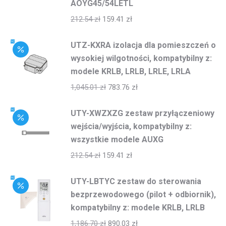
AOYG45/54LETL
212.54
zł
159.41
zł
UTZ-KXRA izolacja dla pomieszczeń o
wysokiej wilgotności, kompatybilny z:
modele KRLB, LRLB, LRLE, LRLA
1,045.01
zł
783.76
zł
UTY-XWZXZG zestaw przyłączeniowy
wejścia/wyjścia, kompatybilny z:
wszystkie modele AUXG
212.54
zł
159.41
zł
UTY-LBTYC zestaw do sterowania
bezprzewodowego (pilot + odbiornik),
kompatybilny z: modele KRLB, LRLB
1,186.70
zł
890.03
zł