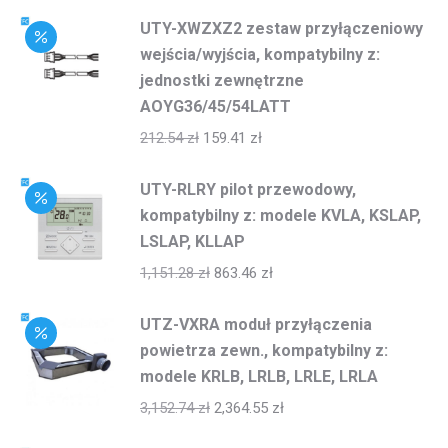
UTY-XWZXZ2 zestaw przyłączeniowy
wejścia/wyjścia, kompatybilny z:
jednostki zewnętrzne
AOYG36/45/54LATT
212.54
zł
159.41
zł
UTY-RLRY pilot przewodowy,
kompatybilny z: modele KVLA, KSLAP,
LSLAP, KLLAP
1,151.28
zł
863.46
zł
UTZ-VXRA moduł przyłączenia
powietrza zewn., kompatybilny z:
modele KRLB, LRLB, LRLE, LRLA
3,152.74
zł
2,364.55
zł