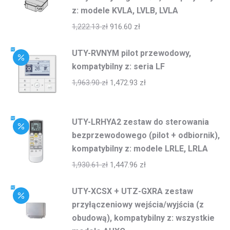
z: modele KVLA, LVLB, LVLA
1,222.13
zł
916.60
zł
UTY-RVNYM pilot przewodowy,
kompatybilny z: seria LF
1,963.90
zł
1,472.93
zł
UTY-LRHYA2 zestaw do sterowania
bezprzewodowego (pilot + odbiornik),
kompatybilny z: modele LRLE, LRLA
1,930.61
zł
1,447.96
zł
UTY-XCSX + UTZ-GXRA zestaw
przyłączeniowy wejścia/wyjścia (z
obudową), kompatybilny z: wszystkie