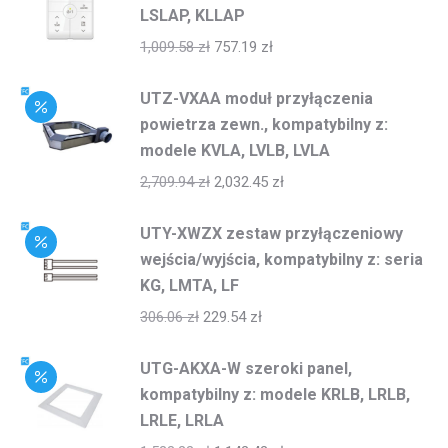
LSLAP, KLLAP
1,009.58
zł
757.19
zł
UTZ-VXAA moduł przyłączenia
powietrza zewn., kompatybilny z:
modele KVLA, LVLB, LVLA
2,709.94
zł
2,032.45
zł
UTY-XWZX zestaw przyłączeniowy
wejścia/wyjścia, kompatybilny z: seria
KG, LMTA, LF
306.06
zł
229.54
zł
UTG-AKXA-W szeroki panel,
kompatybilny z: modele KRLB, LRLB,
LRLE, LRLA