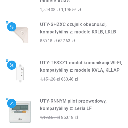
modele AUXG
1,594.08
zł
1,195.56
zł
UTY-SHZXC czujnik obecności,
kompatybilny z: modele KRLB, LRLB
850.18
zł
637.63
zł
UTY-TFSXZ1 moduł komunikacji WI-FI,
kompatybilny z: modele KVLA, KLLAP
1,151.28
zł
863.46
zł
UTY-RNNYM pilot przewodowy,
kompatybilny z: seria LF
1,133.57
zł
850.18
zł