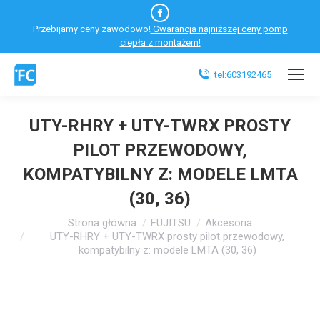
Facebook
Przebijamy ceny zawodowo!
Gwarancja najniższej ceny pomp
otworzy
ciepła z montażem!
się
w
tel:603192465
nowym
oknie
UTY-RHRY + UTY-TWRX PROSTY
PILOT PRZEWODOWY,
KOMPATYBILNY Z: MODELE LMTA
(30, 36)
Jesteś tutaj:
Strona główna
FUJITSU
Akcesoria
UTY-RHRY + UTY-TWRX prosty pilot przewodowy,
kompatybilny z: modele LMTA (30, 36)