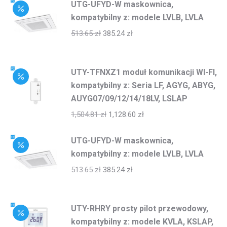
UTG-UFYD-W maskownica,
kompatybilny z: modele LVLB, LVLA
513.65
zł
385.24
zł
UTY-TFNXZ1 moduł komunikacji WI-FI,
kompatybilny z: Seria LF, AGYG, ABYG,
AUYG07/09/12/14/18LV, LSLAP
1,504.81
zł
1,128.60
zł
UTG-UFYD-W maskownica,
kompatybilny z: modele LVLB, LVLA
513.65
zł
385.24
zł
UTY-RHRY prosty pilot przewodowy,
kompatybilny z: modele KVLA, KSLAP,