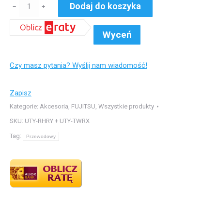
ilość
Dodaj do koszyka
﹣
﹢
UTY-
RHRY
Wyceń
+
UTY-
Czy masz pytania? Wyślij nam wiadomość!
TWRX
prosty
pilot
Zapisz
przewodowy,
Kategorie:
Akcesoria
,
FUJITSU
,
Wszystkie produkty
kompatybilny
SKU:
UTY-RHRY + UTY-TWRX
z:
Tag:
Przewodowy
modele
LMTA
(30,
36)