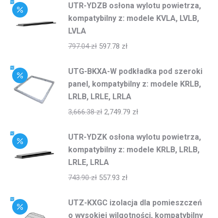
UTR-YDZB osłona wylotu powietrza,
kompatybilny z: modele KVLA, LVLB,
LVLA
797.04
zł
597.78
zł
UTG-BKXA-W podkładka pod szeroki
panel, kompatybilny z: modele KRLB,
LRLB, LRLE, LRLA
3,666.38
zł
2,749.79
zł
UTR-YDZK osłona wylotu powietrza,
kompatybilny z: modele KRLB, LRLB,
LRLE, LRLA
743.90
zł
557.93
zł
UTZ-KXGC izolacja dla pomieszczeń
o wysokiej wilgotności, kompatybilny