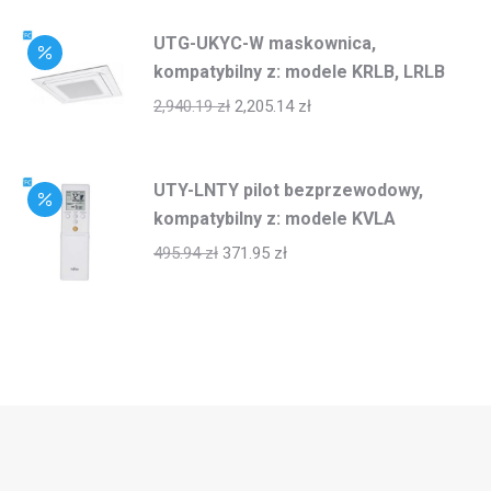
UTG-UKYC-W maskownica,
kompatybilny z: modele KRLB, LRLB
2,940.19
zł
2,205.14
zł
UTY-LNTY pilot bezprzewodowy,
kompatybilny z: modele KVLA
495.94
zł
371.95
zł