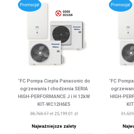
Promocja!
Promocja!
°FC Pompa Ciepła Panasonic do
°FC Pompa 
ogrzewania I chodzenia SERIA
ogrzewani
HIGH-PERFORMANCE J i H 12kW
HIGH-PER
KIT-WC12H6E5
KI
38,768.37
zł
25,199.01
zł
31,52
Najważniejsze zalety
Najwa