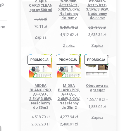
WARMER,
WARMER,
ciepła
ErP
A+++/A++,
A+++/A++,
CARLYCLEAN
5.3kW,5.6kW,
3.5kW,3.8kW,
spray 500 ml
Naścienny
Naścienny
do 70m2
do 55m2
75.03
zł
ona
70.11
zł
8,469.78
zł
6,273.00
zł
4,912.62
zł
3,638.34
zł
Zapisz
Zapisz
Zapisz
PRODUKT
PRODUKT
PRODUKT
PROMOCJA
PROMOCJA
PROMOCJA
W
W
W
PROMOCJI
PROMOCJI
PROMOCJI
MIDEA
MIDEA
Obudowa na
BLANC PRO,
BLANC PRO,
agregat
A++/A+,
A++/A+,
3.5kW,3.8kW,
2.6kW,2.9kW,
1,557.18
zł
–
Naścienny
Naścienny
1,888.05
zł
do 35m2
do 25m2
4,538.70
zł
4,277.94
zł
Zapisz
2,632.20
zł
2,480.91
zł