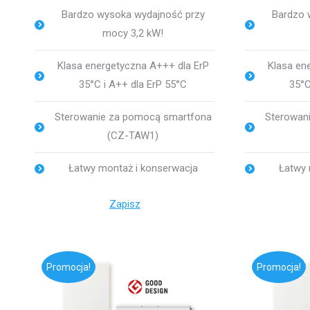
Bardzo wysoka wydajność przy
Bardzo 
mocy 3,2 kW!
Klasa energetyczna A+++ dla ErP
Klasa en
35°C i A++ dla ErP 55°C
35°C
Sterowanie za pomocą smartfona
Sterowan
(CZ-TAW1)
Łatwy montaż i konserwacja
Łatwy 
Zapisz
Promocja!
Promocja!