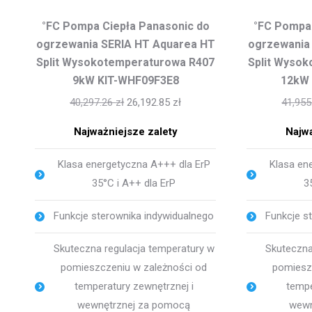
°FC Pompa Ciepła Panasonic do
°FC Pompa 
ogrzewania SERIA HT Aquarea HT
ogrzewania
Split Wysokotemperaturowa R407
Split Wyso
9kW KIT-WHF09F3E8
12kW
40,297.26
zł
26,192.85
zł
41,95
Najważniejsze zalety
Najwa
Klasa energetyczna A+++ dla ErP
Klasa en
35°C i A++ dla ErP
3
Funkcje sterownika indywidualnego
Funkcje s
Skuteczna regulacja temperatury w
Skuteczna
pomieszczeniu w zależności od
pomiesz
temperatury zewnętrznej i
tempe
wewnętrznej za pomocą
wewn