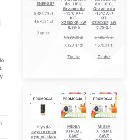
ENERGII?
do -10°C,
do -10°C,
Grzanie do
Grzanie do
-15°C A++
-15°C A++
6,485.79
zł
KIT-
KIT-
4,670.31
zł
XZ50XKE; kW
XZ20XKE; kW
0,98-6
0,75-2,4
Zapisz
9,889.20
zł
6,485.79
zł
7,120.47
zł
4,670.31
zł
Zapisz
Zapisz
do
A
W
PRODUKT
PRODUKT
PRODUKT
PROMOCJA
PROMOCJA
PROMOCJA
W
W
W
PROMOCJI
PROMOCJI
PROMOCJI
zy
MIDEA
MIDEA
Płyn do
XTREME
XTREME
czyszczenia
SAVE
SAVE
wymienników