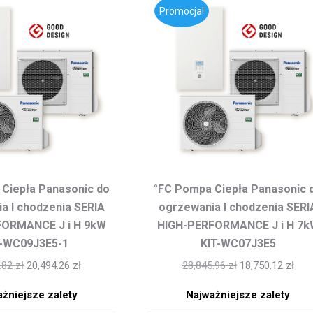
Promocja!
Ciepła Panasonic do
°FC Pompa Ciepła Panasonic 
a I chodzenia SERIA
ogrzewania I chodzenia SERI
FORMANCE J i H 9kW
HIGH-PERFORMANCE J i H 7k
T-WC09J3E5-1
KIT-WC07J3E5
9.82
zł
20,494.26
zł
28,845.96
zł
18,750.12
zł
żniejsze zalety
Najważniejsze zalety