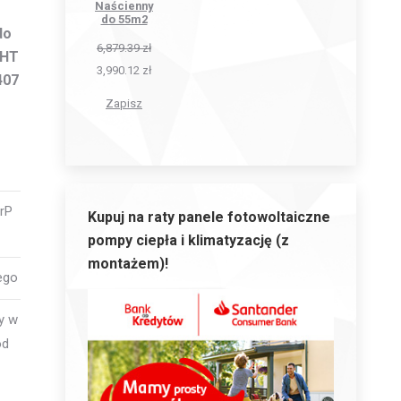
Naścienny
do 55m2
do
6,879.39
zł
 HT
3,990.12
zł
407
Zapisz
ErP
Kupuj na raty panele fotowoltaiczne
pompy ciepła i klimatyzację (z
montażem)!
ego
y w
od