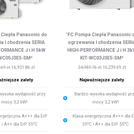
Ciepła Panasonic do
°FC Pompa Ciepła Panasonic 
a I chodzenia SERIA
ogrzewania I chodzenia SERI
FORMANCE J i H 5kW
HIGH-PERFORMANCE J i H 3k
-WC05J3E5-SM*
KIT-WC03J3E5-SM*
9.69
zł
16,951.86
zł
24,983.76
zł
16,239.69
zł
żniejsze zalety
Najważniejsze zalety
wysoka wydajność przy
Bardzo wysoka wydajność pr
mocy 3,2 kW!
mocy 3,2 kW!
ergetyczna A+++ dla ErP
Klasa energetyczna A+++ dla 
 i A++ dla ErP 55°C
35°C i A++ dla ErP 55°C