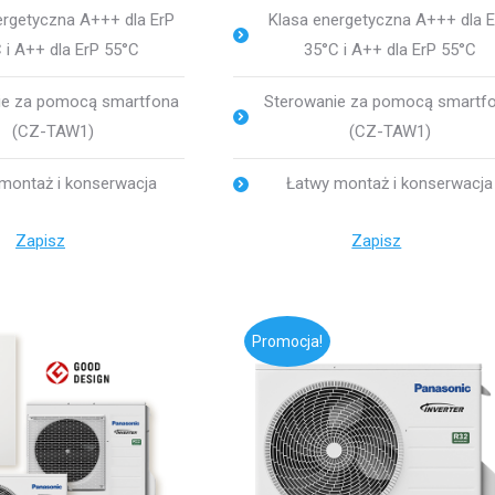
ergetyczna A+++ dla ErP
Klasa energetyczna A+++ dla 
 i A++ dla ErP 55°C
35°C i A++ dla ErP 55°C
ie za pomocą smartfona
Sterowanie za pomocą smartf
(CZ-TAW1)
(CZ-TAW1)
montaż i konserwacja
Łatwy montaż i konserwacja
Zapisz
Zapisz
Promocja!