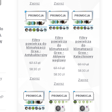
Zapisz
Zapisz
PRODUKT
PRODUKT
PRODUKT
PROMOCJA
PROMOCJA
PROMOCJA
W
W
W
PROMOCJI
PROMOCJI
PROMOCJI
do
A
Filtry
Filtry
Filtry
W
powietrza
powietrza
powietrza do
do
do
klimatyzacji
klimatyzacji
klimatyzacji
Gree -
Gree -
Gree -
Antybakteryjny
Aktywny
Katechinowy
węglowy
97.17
zł
97.17
zł
97.17
zł
58.30
zł
58.30
zł
58.30
zł
zy
Zapisz
Zapisz
Zapisz
PRODUKT
PRODUKT
PRODUKT
PROMOCJA
PROMOCJA
PROMOCJA
ErP
W
W
W
PROMOCJI
PROMOCJI
PROMOCJI