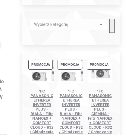
Wybierz
kategorię
PRODUKT
PRODUKT
PRODUKT
PROMOCJA
PROMOCJA
PROMOCJA
W
W
W
PROMOCJI
PROMOCJI
PROMOCJI
do
A
°FC
°FC
°FC
PANASONIC
PANASONIC
PANASONIC
W
ETHEREA
ETHEREA
ETHEREA
INVERTER
INVERTER
INVERTER
PLUS -
PLUS -
PLUS -
BIAŁA - Filtr
BIAŁA - Filtr
CIEMNA -
NANOEX +
NANOEX +
Filtr NANOEX
COMFORT
COMFORT
+ COMFORT
CLOUD - R32
CLOUD - R32
CLOUD - R32
/ Chłodzenie
/ Chłodzenie
/ Chłodzenie