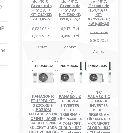
do -10°C,
do -10°C,
do -10°C,
Grzanie do
Grzanie do
Grzanie do
zy
-15°C A++
-15°C A++
-15°C* A+++
KIT-Z42XKE;
KIT-Z20XKE;
KIT-
kW 0,85-5
kW 0,75-2,4
XZ25XKE-H;
kW 0,85-3,5
ErP
8,824.02
zł
6,247.17
zł
6,986.40
zł
6,352.95
zł
4,498.11
zł
5,030.70
zł
Zapisz
Zapisz
ona
Zapisz
PRODUKT
PRODUKT
PRODUKT
PROMOCJA
PROMOCJA
PROMOCJA
W
W
W
PROMOCJI
PROMOCJI
PROMOCJI
°FC
°FC
PANASONIC
PANASONIC
PANASONIC
ETHEREA KIT-
ETHEREA
ETHEREA
XZ20XKE-H
INVERTER
INVERTER
POZIOM
PLUS -
PLUS -
HAŁASU 2.5 KW
SREBRNA -
SREBRNA -
OPINIE, JAKIE
Filtr NANOEX
Filtr NANOEX
SA DOSTĘPNE
+ COMFORT
+ COMFORT
KOLORY? JAKA
CLOUD - R32
CLOUD - R32
OSZCZĘDNOŚĆ
/ Chłodzenie
/ Chłodzenie