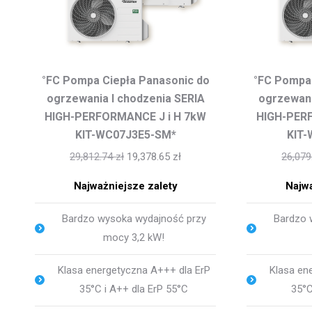
°FC Pompa Ciepła Panasonic do
°FC Pompa 
ogrzewania I chodzenia SERIA
ogrzewani
HIGH-PERFORMANCE J i H 7kW
HIGH-PER
KIT-WC07J3E5-SM*
KIT
29,812.74
zł
19,378.65
zł
26,07
Najważniejsze zalety
Najwa
Bardzo wysoka wydajność przy
Bardzo 
mocy 3,2 kW!
Klasa energetyczna A+++ dla ErP
Klasa en
35°C i A++ dla ErP 55°C
35°C