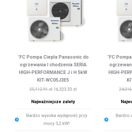
°FC Pompa Ciepła Panasonic do
°FC Pompa 
ogrzewania I chodzenia SERIA
ogrzewani
HIGH-PERFORMANCE J i H 5kW
HIGH-PER
KIT-WC05J3E5
K
25,112.91
zł
16,323.33
zł
24,01
Najważniejsze zalety
Najwa
Bardzo wysoka wydajność przy
Bardzo 
mocy 3,2 kW!