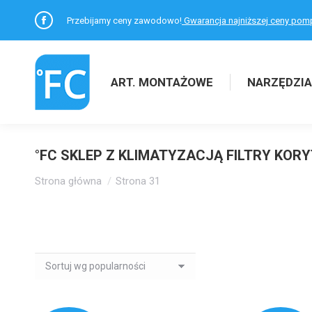
Przebijamy ceny zawodowo!
Gwarancja najniższej ceny pom
Facebook
otworzy
się
ART. MONTAŻOWE
NARZĘDZIA
w
nowym
oknie
°FC SKLEP Z KLIMATYZACJĄ FILTRY KOR
Jesteś tutaj:
Strona główna
Strona 31