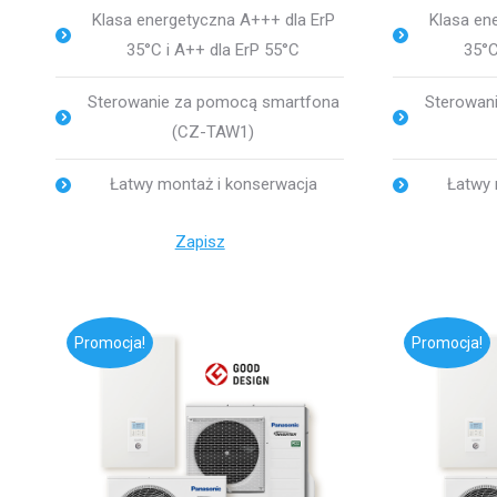
Klasa energetyczna A+++ dla ErP
Klasa en
35°C i A++ dla ErP 55°C
35°C
Sterowanie za pomocą smartfona
Sterowan
(CZ-TAW1)
Łatwy montaż i konserwacja
Łatwy 
Zapisz
Promocja!
Promocja!