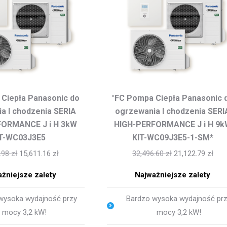
Ciepła Panasonic do
°FC Pompa Ciepła Panasonic 
a I chodzenia SERIA
ogrzewania I chodzenia SERI
FORMANCE J i H 3kW
HIGH-PERFORMANCE J i H 9k
IT-WC03J3E5
KIT-WC09J3E5-1-SM*
6.98
zł
15,611.16
zł
32,496.60
zł
21,122.79
zł
żniejsze zalety
Najważniejsze zalety
wysoka wydajność przy
Bardzo wysoka wydajność pr
mocy 3,2 kW!
mocy 3,2 kW!