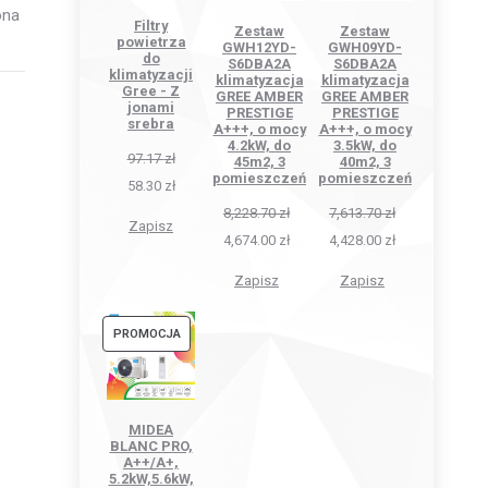
ona
Filtry
Zestaw
Zestaw
powietrza
GWH12YD-
GWH09YD-
do
S6DBA2A
S6DBA2A
klimatyzacji
klimatyzacja
klimatyzacja
Gree - Z
GREE AMBER
GREE AMBER
jonami
PRESTIGE
PRESTIGE
srebra
A+++, o mocy
A+++, o mocy
4.2kW, do
3.5kW, do
97.17
zł
45m2, 3
40m2, 3
pomieszczeń
pomieszczeń
58.30
zł
8,228.70
zł
7,613.70
zł
Zapisz
4,674.00
zł
4,428.00
zł
Zapisz
Zapisz
PRODUKT
PROMOCJA
W
PROMOCJI
MIDEA
BLANC PRO,
A++/A+,
5.2kW,5.6kW,