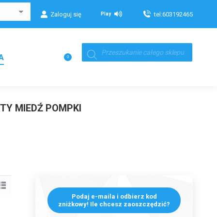
Zaloguj się
tel:603192465
Play
Wyszukiwarka
produktów
Koszyk
A
0
OTY MIEDŹ POMPKI
Podaj e-maila i odbierz kod
zniżkowy! Ile chcesz zaoszczędzić?