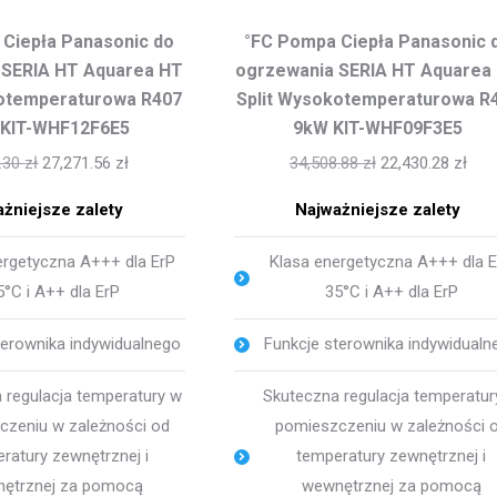
Ciepła Panasonic do
°FC Pompa Ciepła Panasonic 
 SERIA HT Aquarea HT
ogrzewania SERIA HT Aquarea
kotemperaturowa R407
Split Wysokotemperaturowa R
 KIT-WHF12F6E5
9kW KIT-WHF09F3E5
5.30
zł
27,271.56
zł
34,508.88
zł
22,430.28
zł
żniejsze zalety
Najważniejsze zalety
ergetyczna A+++ dla ErP
Klasa energetyczna A+++ dla 
5°C i A++ dla ErP
35°C i A++ dla ErP
terownika indywidualnego
Funkcje sterownika indywidualn
 regulacja temperatury w
Skuteczna regulacja temperatur
czeniu w zależności od
pomieszczeniu w zależności 
ratury zewnętrznej i
temperatury zewnętrznej i
ętrznej za pomocą
wewnętrznej za pomocą